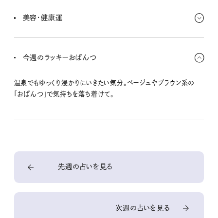
もっと攻めていきたい！ 工夫次第でもっと盛り上がるし、キミ自身が
注目されるチャンスもあるんだ。アピールした先に、金銭的な実りも
美容・健康運
ありそうなんだな〜。
ドタバタしていて予定が二転三転、気持ちが追いつかなくて疲れち
ゃう、っていう人も多いと思う。誰のせいでもないからプンプンせず
今週のラッキーおぱんつ
に、こういうときもあるよねっておおらかにね！
温泉でもゆっくり浸かりにいきたい気分。ベージュやブラウン系の
「おぱんつ」で気持ちを落ち着けて。
先週の占いを見る
次週の占いを見る