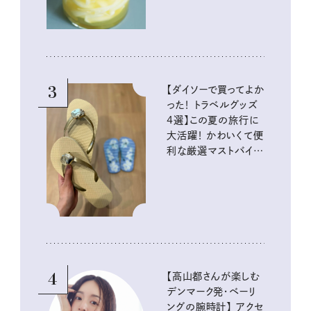
3
【ダイソーで買ってよか
った！ トラベルグッズ
4選】この夏の旅行に
大活躍！ かわいくて便
利な厳選マストバイア
イテム
4
【高山都さんが楽しむ
デンマーク発・ベーリ
ングの腕時計】 アクセ