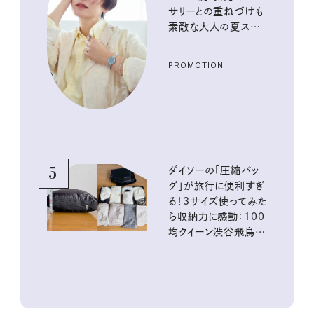
サリーとの重ねづけも
素敵な大人の夏スタイ
ル３選
PROMOTION
5
ダイソーの「圧縮バッ
グ」が旅行に便利すぎ
る！3サイズ使ってみた
ら収納力に感動：100
均クイーン渋谷飛鳥の
『本当にいいもの』第
10回③