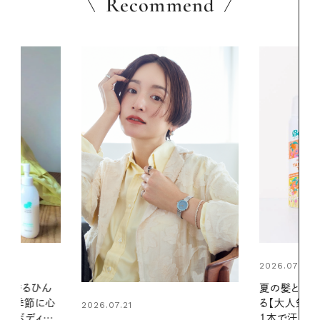
Recommend
2026.07.24
2026.06.01
夏の髪と心が瞬時にリフレッシュす
暑い夏のナイ
る【大人気のドライシャンプー】 この
える夜の爽
1本で汗ばむ季節も一日中心地よく