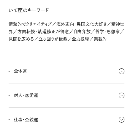
いて座のキーワード
情熱的でクリエイティブ／海外志向・異国文化大好き／精神世
界／方向転換・軌道修正が得意／自由奔放／哲学・思想家／
見聞を広める／立ち回りが俊敏／全力投球／楽観的
全体運
家族や家の問題で長らく悩んでいた人は、この時期に糸口を見つけ
たり、いい意味で諦めがついたりすることもありそう。言いたいことは
対人・恋愛運
思い切って伝えてOK！
家族、近い友人との関係に見直しが入る運気みたい。キミが我慢す
ればいい問題ではなくて、相手にもちゃんと伝えることで新たな関係
仕事・金銭運
性が築けるかも。恐れないでいこう。