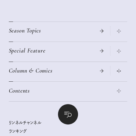
Season Topics
Special Feature
真夏のひんやりグッズ 2026
大人のリュック探し 2026SS
Column & Comics
ニトリ・イケア・無印良品で賢くおしゃれなインテリア
2026年春夏 トレンドファッションニュース
この春ほしい大人のスニーカー 2026春夏
2026年下半期占い大特集
絶品、お餅レシピ大集合！
Contents
女子旅おすすめスポット 暮らすように心地いいリンネル旅ガイ
ぐれいさん
ド
本当に使える「旅道具」
明日もいい日になりますように
幸せな老後のための リンネルマネー講座
世界のサンタさんに会って来た！
清水みさとの食いしんぼう寄り道サウナ
リンネルおしゃれファッションスナップ
私の住むまち、好きな場所。LOCAL LIFE REPORT
ときめく冬の贈りもの
クグロフの猫
リンネル暮らし部
リンネルチャンネル
リンネル 暮らしの道具大賞
クラフトビール案内
中沢元紀の板前さん入門
リンネルチャンネル
ランキング
ナチュラルメイクレッスン
母の日に贈りたい、お花モチーフのアイテム