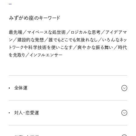
みずがめ座のキーワード
最先端／マイペースな処世術／ロジカルな思考／アイデアマ
ン／建設的な発想／誰でもどこでも気後れなし／いろんなネッ
トワークや科学技術を使いこなす／爽やかな振る舞い／時代
を先取り／インフルエンサー
全体運
キラキラ、輝きやときめきを象徴している金星が、キミにとっての「遠
い理想の場所」に入ってきてる。これから、冒険心が掻き立てられる
対人・恋愛運
はずだし、いつもより遠出したくなるはず。
人づき合いも、グッと輪が広がる暗示なんだ。いつもの輪を飛び出し
ていくきっかけがあって、それがキミに大きな勇気や、ちょっとした気