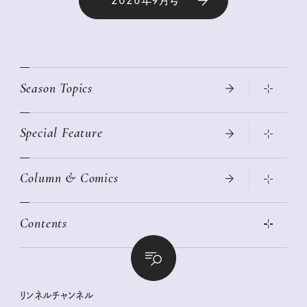
2026年9月号
Season Topics
Special Feature
真夏のひんやりグッズ 2026
大人のリュック探し 2026SS
Column & Comics
ニトリ・イケア・無印良品で賢くおしゃれなインテリア
2026年春夏 トレンドファッションニュース
この春ほしい大人のスニーカー 2026春夏
2026年下半期占い大特集
絶品、お餅レシピ大集合！
Contents
女子旅おすすめスポット 暮らすように心地いいリンネル旅ガイ
ぐれいさん
ド
本当に使える「旅道具」
明日もいい日になりますように
幸せな老後のための リンネルマネー講座
世界のサンタさんに会って来た！
清水みさとの食いしんぼう寄り道サウナ
リンネルおしゃれファッションスナップ
私の住むまち、好きな場所。LOCAL LIFE REPORT
ときめく冬の贈りもの
クグロフの猫
リンネル暮らし部
リンネルチャンネル
リンネル 暮らしの道具大賞
クラフトビール案内