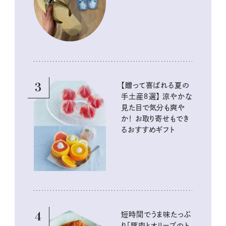
イテム
3
【贈って喜ばれる夏の
手土産８選】 涼やかな
見た目で気分も爽や
か！ お取り寄せもでき
るおすすめギフト
4
短時間でうま味たっぷ
り「豚肉とオリーブのト