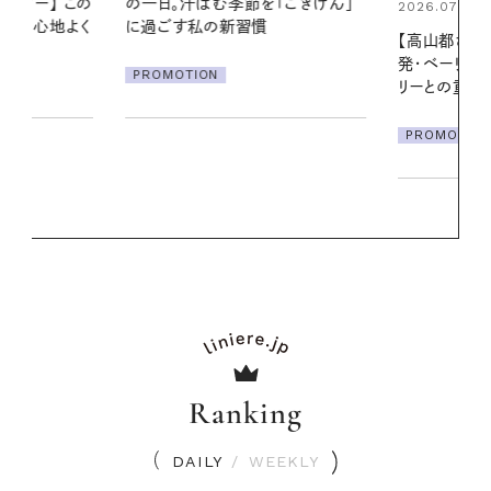
「ごきげん」
える夜の爽
2026.07.21
【高山都さんが楽しむデンマーク
PROMOTIO
発・ベーリングの腕時計】 アクセサ
リーとの重ねづけも素敵な大人の
夏スタイル３選
PROMOTION
Ranking
DAILY
/
WEEKLY