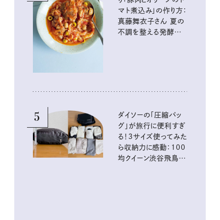
マト煮込み」の作り方：
真藤舞衣子さん 夏の
不調を整える発酵レ
シピ
5
ダイソーの「圧縮バッ
グ」が旅行に便利すぎ
る！3サイズ使ってみた
ら収納力に感動：100
均クイーン渋谷飛鳥の
『本当にいいもの』第
10回③