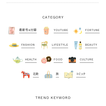
CATEGORY
最新号&付録
YOUTUBE
FORTUNE
FASHION
LIFESTYLE
BEAUTY
HEALTH
FOOD
CULTURE
北欧
旅
コミック
TREND KEYWORD