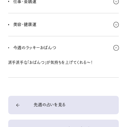
仕事・金銭運
づきを与えてくれると思う。
迷ったら新しい方を選ぼう！ それが一番いいご縁を連れてきてくれ
そう。違うフィールドを探検することが、新しいモチベーションを引き
美容・健康運
出してくれると思う。
これまで試したことのないものに挑戦したい！ 食わず嫌いをしてい
ないで、新しいものを取り入れると体調や調子が良くなるかも。ヘア
今週のラッキーおぱんつ
スタイルなども冒険を。
派手派手な「おぱんつ」が気持ちを上げてくれる〜！
先週の占いを見る