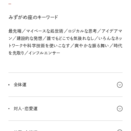
みずがめ座のキーワード
最先端／マイペースな処世術／ロジカルな思考／アイデアマ
ン／建設的な発想／誰でもどこでも気後れなし／いろんなネッ
トワークや科学技術を使いこなす／爽やかな振る舞い／時代
を先取り／インフルエンサー
全体運
もともととってもコミュニケーションが上手なキミだけど、今はさらに
情報のやり取りから新しいものが生まれてくるみたい。近くへの旅
対人・恋愛運
行やセミナー参加もラッキー。
普段は伝えきれなかったことを伝えるいいチャンスがめぐってくるの
さ。もっと素直になって、あと一歩のところを伝え合えたらすごくハッ