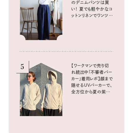
のデニムパンツは買
い！ 夏でも軽やかなコ
ットンリネンでワンツー
コーデに大活躍！
5
【ワークマンで売り切
れ続出中「不審者パー
カー」着用レポ】顔まで
隠せるUVパーカーで、
全方位から夏の紫外
線をブロック