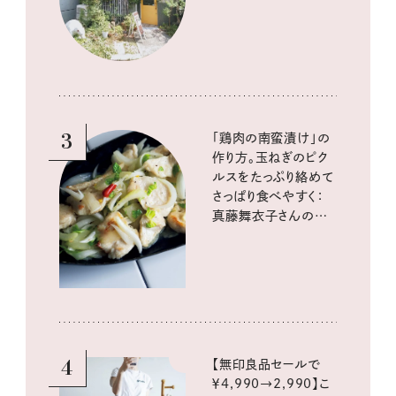
3
「鶏肉の南蛮漬け」の
作り方。玉ねぎのピク
ルスをたっぷり絡めて
さっぱり食べやすく：
真藤舞衣子さんの発
酵と酸味レシピ
4
【無印良品セールで
￥4,990→2,990】こ