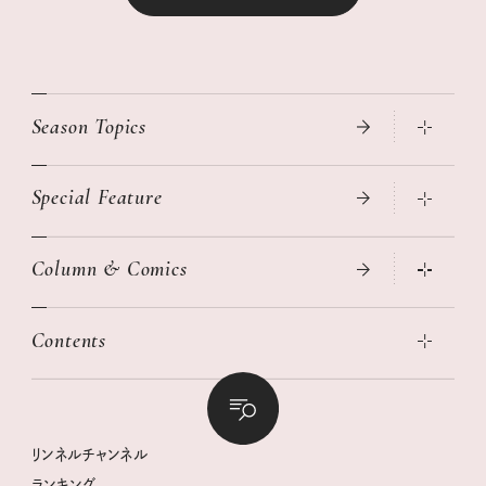
Season Topics
Special Feature
真夏のひんやりグッズ 2026
大人のリュック探し 2026SS
Column & Comics
ニトリ・イケア・無印良品で賢くおしゃれなインテリア
2026年春夏 トレンドファッションニュース
この春ほしい大人のスニーカー 2026春夏
2026年下半期占い大特集
絶品、お餅レシピ大集合！
Contents
女子旅おすすめスポット 暮らすように心地いいリンネル旅ガイ
ぐれいさん
ド
本当に使える「旅道具」
明日もいい日になりますように
幸せな老後のための リンネルマネー講座
世界のサンタさんに会って来た！
清水みさとの食いしんぼう寄り道サウナ
リンネルおしゃれファッションスナップ
私の住むまち、好きな場所。LOCAL LIFE REPORT
ときめく冬の贈りもの
クグロフの猫
リンネル暮らし部
リンネルチャンネル
リンネル 暮らしの道具大賞
クラフトビール案内
中沢元紀の板前さん入門
リンネルチャンネル
ランキング