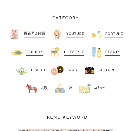
CATEGORY
最新号&付録
YOUTUBE
FORTUNE
FASHION
LIFESTYLE
BEAUTY
HEALTH
FOOD
CULTURE
北欧
旅
コミック
TREND KEYWORD