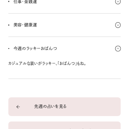
仕事・金銭運
ピーな関係になれると思う。
新しい分野へ知識を広げるための勉強は全部ラッキー！ 今は「ちょ
っと気になるな」くらいでも色々手を広げてOKさ。無駄遣いではなく
美容・健康運
て将来のキミへの投資に。
外に出て歩いたり、新鮮な空気を取り込むことが大事。体は外で動
かそう！ 美容面でも冒険したくなりがちだけど、ナチュラルな雰囲気
今週のラッキーおぱんつ
を活かす方が好感度が高いよ。
カジュアルな装いがラッキー、「おぱんつ」もね。
先週の占いを見る