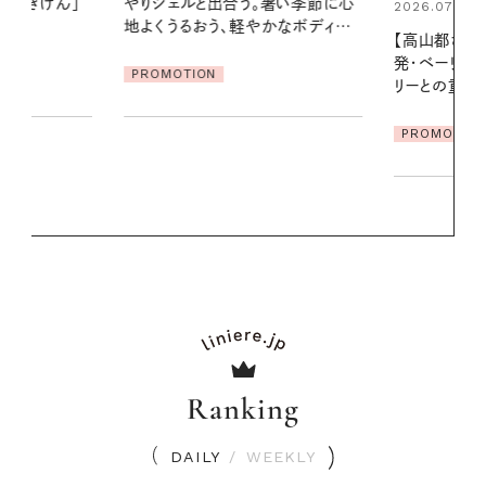
暑い季節に心
える夜の爽
2026.07.21
かなボディケ
【高山都さんが楽しむデンマーク
PROMOTIO
発・ベーリングの腕時計】 アクセサ
リーとの重ねづけも素敵な大人の
夏スタイル３選
PROMOTION
Ranking
DAILY
/
WEEKLY