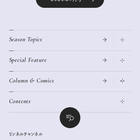
Season Topics
Special Feature
真夏のひんやりグッズ 2026
大人のリュック探し 2026SS
Column & Comics
ニトリ・イケア・無印良品で賢くおしゃれなインテリア
2026年春夏 トレンドファッションニュース
この春ほしい大人のスニーカー 2026春夏
2026年下半期占い大特集
絶品、お餅レシピ大集合！
Contents
女子旅おすすめスポット 暮らすように心地いいリンネル旅ガイ
ぐれいさん
ド
本当に使える「旅道具」
明日もいい日になりますように
幸せな老後のための リンネルマネー講座
世界のサンタさんに会って来た！
清水みさとの食いしんぼう寄り道サウナ
リンネルおしゃれファッションスナップ
私の住むまち、好きな場所。LOCAL LIFE REPORT
ときめく冬の贈りもの
クグロフの猫
リンネル暮らし部
リンネルチャンネル
リンネル 暮らしの道具大賞
クラフトビール案内
中沢元紀の板前さん入門