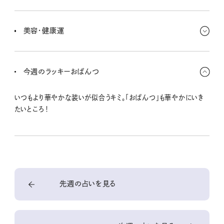
チームワークが何よりも大切になってくるんだ。だけど、自分の意見は
しっかり言わないとどんどん流されちゃう。後で言っても手遅れにな
美容・健康運
るから、ちゃんと伝えておこう。
友人との時間を楽しむことが美容運をアップさせるコツだよ。社交
的な場面でキミの魅力が際立ってるから、イベントのときは特別なケ
今週のラッキーおぱんつ
アをして気分を盛り上げたいな。
いつもより華やかな装いが似合うキミ。「おぱんつ」も華やかにいき
たいところ！
先週の占いを見る