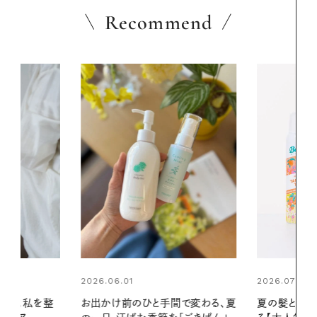
Recommend
2026.07.24
2026.06.01
間で変わる、夏
夏の髪と心が瞬時にリフレッシュす
真夏に向けて