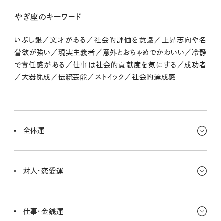
やぎ座のキーワード
いぶし銀／文才がある／社会的評価を意識／上昇志向や名
誉欲が強い／現実主義者／意外とおちゃめでかわいい／冷静
で責任感がある／仕事は社会的貢献度を気にする／成功者
／大器晩成／伝統芸能／ストイック／社会的達成感
全体運
新しいネットワークができてくるのを感じるな〜！ 同志的な、何か夢
や目標に向かってがんばる人たちとのつながりができてくると思う。
対人・恋愛運
それを頼りにまたがんばれる感じ。
人に対していろんなものを感じ取れる一方で、誤解しやすかったり、
思い込みが激しくなりがちだったりもするよ。せっかくチャンスが広
仕事・金銭運
がってるから、心広めに受け止めよう！