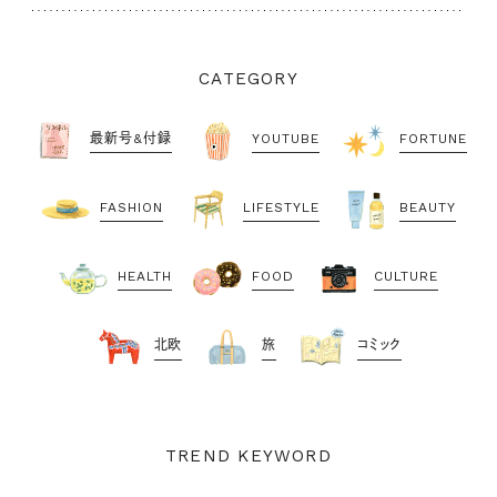
CATEGORY
最新号&付録
YOUTUBE
FORTUNE
FASHION
LIFESTYLE
BEAUTY
HEALTH
FOOD
CULTURE
北欧
旅
コミック
TREND KEYWORD