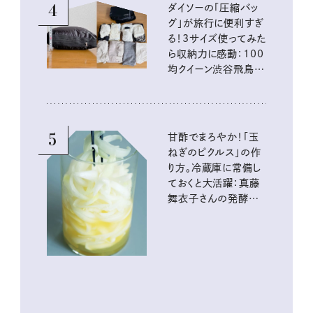
4
ダイソーの「圧縮バッ
グ」が旅行に便利すぎ
る！3サイズ使ってみた
ら収納力に感動：100
均クイーン渋谷飛鳥の
『本当にいいもの』第
10回③
5
甘酢でまろやか！「玉
ねぎのピクルス」の作
り方。冷蔵庫に常備し
ておくと大活躍：真藤
舞衣子さんの発酵と
酸味の仕込みごはん