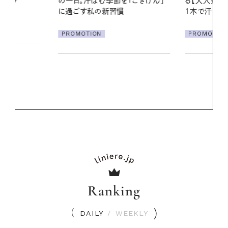
「ごきげん」
る【大人気のドライシャンプー】 この
やりジェルと
1本で汗ばむ季節も一日中心地よく
地よくうるお
ア
PROMOTION
PROMOTIO
Ranking
DAILY
/
WEEKLY