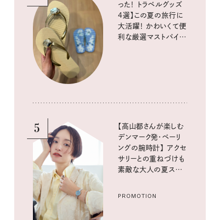
った！ トラベルグッズ
4選】この夏の旅行に
大活躍！ かわいくて便
利な厳選マストバイア
イテム
5
【高山都さんが楽しむ
デンマーク発・ベーリ
ングの腕時計】 アクセ
サリーとの重ねづけも
素敵な大人の夏スタイ
ル３選
PROMOTION