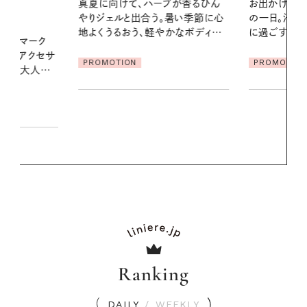
ブが香るひん
お出かけ前のひと手間で変わる、夏
夏の髪と心が
暑い季節に心
の一日。汗ばむ季節を「ごきげん」
る【大人気の
かなボディケ
に過ごす私の新習慣
1本で汗ばむ
PROMOTION
PROMOTIO
Ranking
DAILY
/
WEEKLY