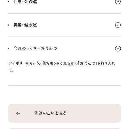
仕事・金銭運
ンスがあるよー。
整理整頓して日々の出費管理をするといいよ。地に足をつけた金銭
管理をしていこう。見直しタイムに入ってるって感じ。仕事では、コツ
美容・健康運
コツやってたことに光が当たりそう。
筋トレをしっかりやると美しさの近道に。食事や運動っていうベース
をしっかり磨いていきたいな。好きだった香りをもう一回復活させる
今週のラッキーおぱんつ
といい感じに。
アイボリーをまとうと落ち着きをくれるから「おぱんつ」も取り入れ
て。
先週の占いを見る