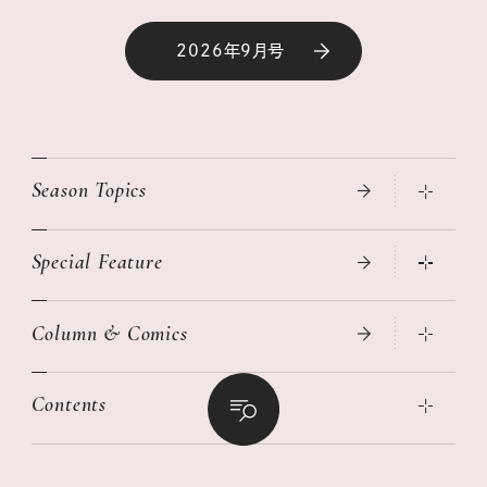
2026年9月号
Season Topics
Special Feature
真夏のひんやりグッズ 2026
大人のリュック探し 2026SS
Column & Comics
ニトリ・イケア・無印良品で賢くおしゃれなインテリア
2026年春夏 トレンドファッションニュース
この春ほしい大人のスニーカー 2026春夏
2026年下半期占い大特集
絶品、お餅レシピ大集合！
Contents
女子旅おすすめスポット 暮らすように心地いいリンネル旅ガイ
ぐれいさん
ド
本当に使える「旅道具」
明日もいい日になりますように
幸せな老後のための リンネルマネー講座
世界のサンタさんに会って来た！
清水みさとの食いしんぼう寄り道サウナ
リンネルおしゃれファッションスナップ