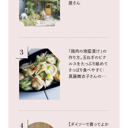
屋さん
3
「鶏肉の南蛮漬け」の
作り方。玉ねぎのピク
ルスをたっぷり絡めて
さっぱり食べやすく：
真藤舞衣子さんの発
酵と酸味レシピ
4
【ダイソーで買ってよか