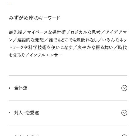
みずがめ座のキーワード
最先端／マイペースな処世術／ロジカルな思考／アイデアマ
ン／建設的な発想／誰でもどこでも気後れなし／いろんなネッ
トワークや科学技術を使いこなす／爽やかな振る舞い／時代
を先取り／インフルエンサー
全体運
実用性とか心地よさを優先させたいな。あいまいなままキープしてた
ものが思い出せると思うけど、これ私に必要なの？って整理されるこ
対人・恋愛運
とがありそう。
一対一でしっかり話し合おう。なんとなく流してしまうと誤解された
ままになるかも。ラブは昔ちょっと気になってた人と再接近するチャ