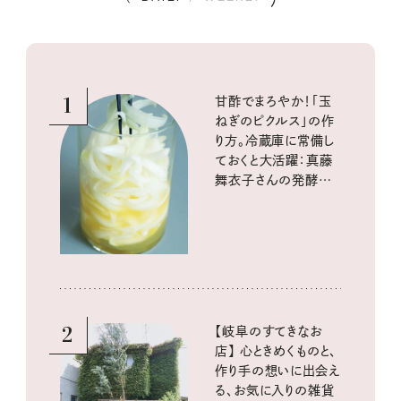
1
甘酢でまろやか！「玉
ねぎのピクルス」の作
り方。冷蔵庫に常備し
ておくと大活躍：真藤
舞衣子さんの発酵と
酸味の仕込みごはん
2
【岐阜のすてきなお
店】 心ときめくものと、
作り手の想いに出会え
る、お気に入りの雑貨