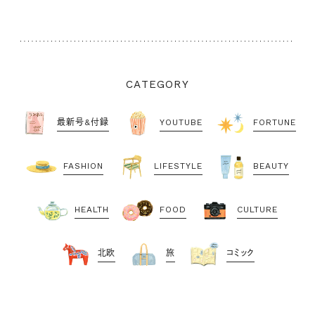
CATEGORY
最新号&付録
YOUTUBE
FORTUNE
FASHION
LIFESTYLE
BEAUTY
HEALTH
FOOD
CULTURE
北欧
旅
コミック