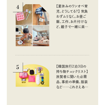
4
【夏休みのワンオペ育
児、どうしてる？】 気負
わずムリなく。お昼ご
飯、工作、お片付けな
ど、親子で一緒に楽し
める工夫
5
【韓国旅行2泊3日の
持ち物チェックリスト】
旅賢者に聞いた必需
品、事前の準備、服装
など……これさえあれ
ば安心！