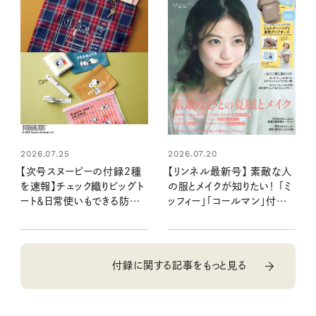
2026.07.25
2026.07.20
【次号スヌーピーの付録2種
【リンネル最新号】 素敵な人
を速報】チェック織りビッグト
の服とメイクが知りたい！ 「ミ
ート＆日常使いもできる防災5
ッフィー」「コールマン」付録と
点セット：8/20発売リンネル
注目の特集を最速レポート：
2026年10月号・10月号増
7月21日発売9月号・9月号
刊
増刊
付録に関する記事をもっと見る