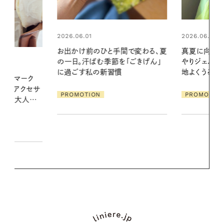
2026.06.01
2026.07.24
間で変わる、夏
真夏に向けて、ハーブが香るひん
夏の髪と心が
「ごきげん」
やりジェルと出合う。暑い季節に心
る【大人気の
地よくうるおう、軽やかなボディケ
1本で汗ばむ
ア
PROMOTION
PROMOTIO