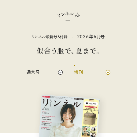
2026年
6
月号
リンネル最新号&付録
似合う服で、夏まで。
通常号
増刊