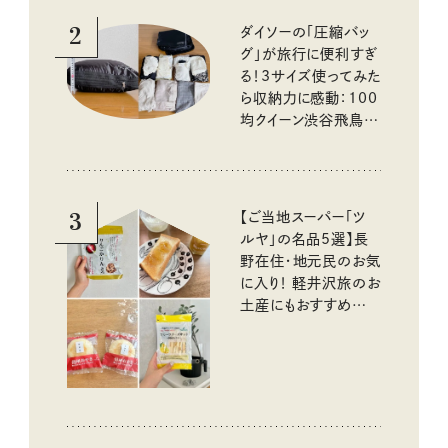
2
ダイソーの「圧縮バッ
グ」が旅行に便利すぎ
る！3サイズ使ってみた
ら収納力に感動：100
均クイーン渋谷飛鳥の
『本当にいいもの』第
10回③
3
【ご当地スーパー「ツ
ルヤ」の名品5選】長
野在住・地元民のお気
に入り！ 軽井沢旅のお
土産にもおすすめのお
いしいもの