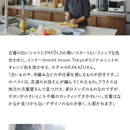
M
古着の白いシャツにENFÖLDの黒いスカートというシックな色
u
合わせに、インナーのmott house Tokyoオリジナルニットの
t
オレンジ色を効かせた、モデルのKAKAZUさん。
e
「古いものや、手編みなどの手仕事を感じるものが好きです。こ
のベストは、友達のお母さんが編んでくれたもの。ブラウスは
地方の古着屋さんで見つけた、多分メンズのものなのですが、
ボタンが小さいところや裾のカッティングがかわいい。古着はな
かなか見つからないデザインのものが多く、心惹かれます」