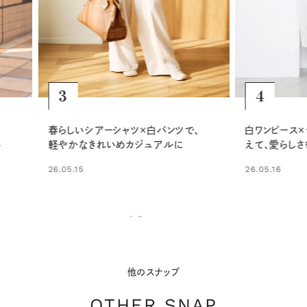
4
5
ツで、
白ワンピース×デニムパンツに赤を添
淡いスト
に
えて、愛らしさをひとさじ
効かせて
26.05.16
26.05.29
他のスナップ
OTHER SNAP