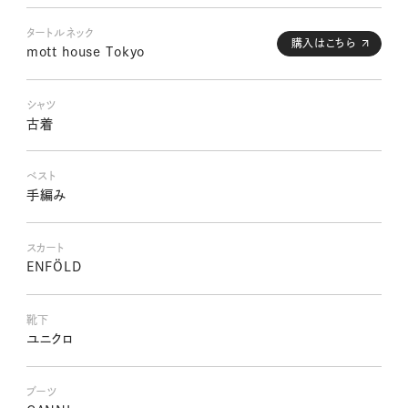
タートルネック
購入はこちら
mott house Tokyo
シャツ
古着
ベスト
手編み
スカート
ENFÖLD
靴下
ユニクロ
ブーツ