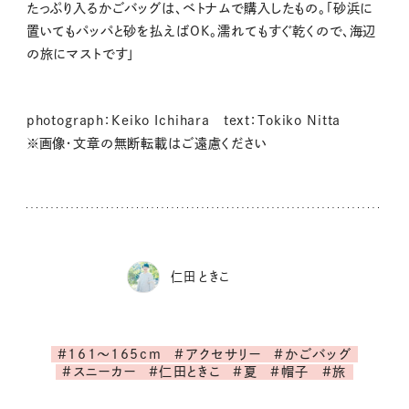
たっぷり入るかごバッグは、ベトナムで購入したもの。「砂浜に
置いてもパッパと砂を払えばOK。濡れてもすぐ乾くので、海辺
の旅にマストです」
photograph：Keiko Ichihara text：Tokiko Nitta
※画像・文章の無断転載はご遠慮ください
仁田 ときこ
#161～165cm
#アクセサリー
#かごバッグ
#スニーカー
#仁田ときこ
#夏
#帽子
#旅