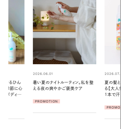
2026.07.24
2026.06.01
ィン。私を整
夏の髪と心が瞬時にリフレッシュす
お出かけ前の
美ケア
る【大人気のドライシャンプー】 この
の一日。汗ば
1本で汗ばむ季節も一日中心地よく
に過ごす私
PROMOTION
PROMOTIO