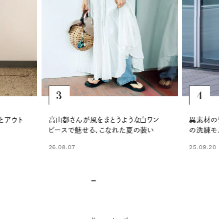
4
5
白ワン
異素材の質感で魅せる、シックな大人
上品なシ
の装い
の洗練モノトーンスタイル
ザー小物
25.09.20
25.08.30