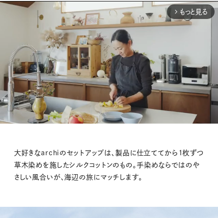
もっと見る
arrow_forward_ios
M
大好きなarchiのセットアップは、製品に仕立ててから１枚ずつ
u
草木染めを施したシルクコットンのもの。手染めならではのや
t
さしい風合いが、海辺の旅にマッチします。
e