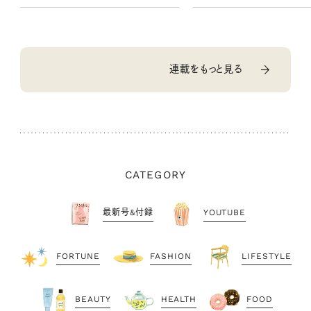
連載をもっと見る
CATEGORY
最新号&付録
YOUTUBE
FORTUNE
FASHION
LIFESTYLE
BEAUTY
HEALTH
FOOD