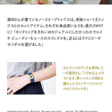
M
潮田さんが着ているノースリーブトップスは、長袖ショート丈トッ
u
プスとのセットアイテム。それぞれ単品使いもでき、最大3WAY
t
に！ 「タンクトップをきれいめカジュアルにしたかったのでエイ
e
チ ビューティー&ユースのスラックスを。足もとはラフにビーチ
サンダルを選びました」
カルティエのタンクを愛用して
いる潮田さん。「10年以上つけ
ています。青いベルトは時計を
購入したヴィンテージショップ
のオリジナルです」
photograph：Akira Yamaguchi text：Ai Watanabe