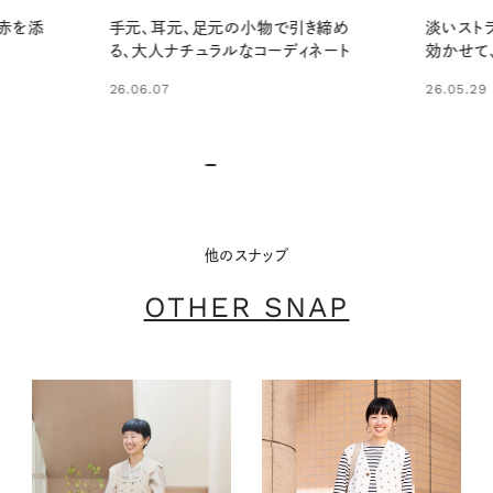
淡いストライプワンピースにブラウンを
レイヤー
き締め
効かせて、やさしい大人の装いに
やディテ
ネート
26.05.29
26.01.31
他のスナップ
OTHER SNAP