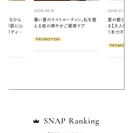
2026.07.24
2026.06.01
ィン。私を整
夏の髪と心が瞬時にリフレッシュす
お出かけ前の
美ケア
る【大人気のドライシャンプー】 この
の一日。汗ば
1本で汗ばむ季節も一日中心地よく
に過ごす私
PROMOTION
PROMOTIO
SNAP
Ranking