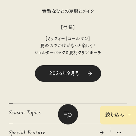
素敵なひとの夏服とメイク
【付 録】
［ミッフィー｜コールマン］
夏のおでかけがもっと楽しく！
ショルダーバッグ&夏柄クリアポーチ
2026年9月号
Season Topics
絞り込み
Special Feature
真夏のひんやりグッズ 2026