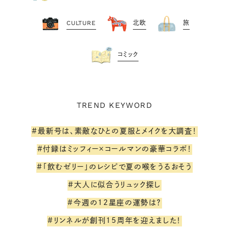
CULTURE
北欧
旅
コミック
TREND KEYWORD
#最新号は、素敵なひとの夏服とメイクを大調査！
#付録はミッフィー×コールマンの豪華コラボ！
#「飲むゼリー」のレシピで夏の喉をうるおそう
#大人に似合うリュック探し
#今週の12星座の運勢は？
#リンネルが創刊15周年を迎えました！