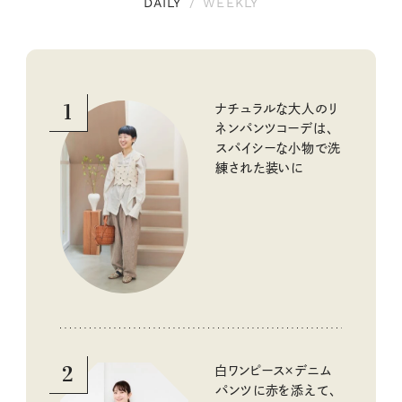
DAILY
/
WEEKLY
1
ナチュラルな大人のリ
ネンパンツコーデは、
スパイシーな小物で洗
練された装いに
2
白ワンピース×デニム
パンツに赤を添えて、