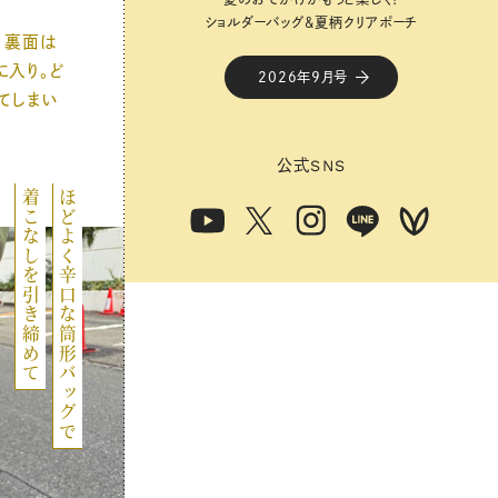
ショルダーバッグ&夏柄クリアポーチ
ショルダーバッグ&夏柄クリアポーチ
、裏面は
に入り。ど
2026年9月号
2026年9月号
てしまい
公式
公式
SNS
SNS
着こなしを引き締めて
ほどよく辛口な筒形バッグで