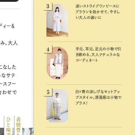
3
3
淡いストライプワンピースに
淡いストライプワンピースに
ブラウンを効かせて、やさし
ブラウンを効かせて、やさし
い大人の装いに
い大人の装いに
ディー＆
み、大人
4
4
手元、耳元、足元の小物で引
手元、耳元、足元の小物で引
き締める、大人ナチュラルな
き締める、大人ナチュラルな
コーディネート
コーディネート
こなした
いなサテ
ースフー
5
5
合わせで
白×青の涼しげなセットアッ
白×青の涼しげなセットアッ
プスタイル。洒落感は小物で
プスタイル。洒落感は小物で
プラス！
プラス！