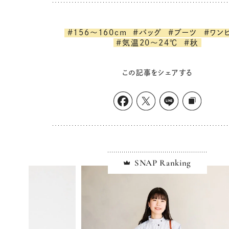
#156～160cm
#バッグ
#ブーツ
#ワン
#気温20～24℃
#秋
この記事をシェアする
SNAP Ranking