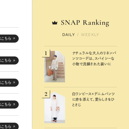
SNAP
SNAP
Ranking
Ranking
DAILY
DAILY
/
/
WEEKLY
WEEKLY
はこちら
1
1
ナチュラルな大人のリネンパ
ナチュラルな大人のリネンパ
ンツコーデは、スパイシーな
ンツコーデは、スパイシーな
はこちら
小物で洗練された装いに
小物で洗練された装いに
はこちら
2
2
白ワンピース×デニムパンツ
白ワンピース×デニムパンツ
に赤を添えて、愛らしさをひ
に赤を添えて、愛らしさをひ
はこちら
とさじ
とさじ
はこちら