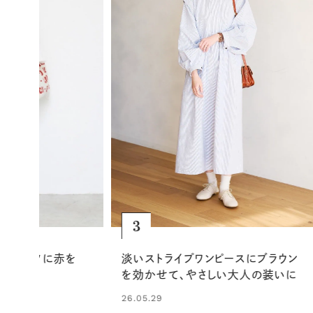
4
ピースにブラウン
手元、耳元、足元の小物で引き締め
しい大人の装いに
る、大人ナチュラルなコーディネート
26.06.07