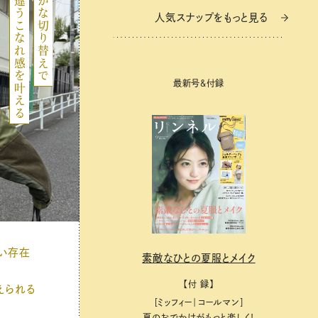
ひと味違うこなれ感を叶える
表情豊かな切り替えで
人気スナップをもっと見る
人気スナップをもっと見る
最新号＆付録
最新号＆付録
い存在
素敵なひとの夏服とメイク
素敵なひとの夏服とメイク
【付 録】
【付 録】
えられる
［ミッフィー｜コールマン］
［ミッフィー｜コールマン］
夏のおでかけがもっと楽しく！
夏のおでかけがもっと楽しく！