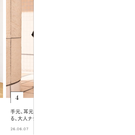
6
5
やさしい色の
白×青の涼しげなセットアップスタイ
重ねて、きち
ル。洒落感は小物でプラス！
ュアルへ
25.07.05