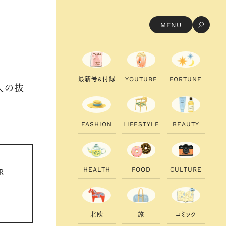
MENU
最
最
新
新
号
号
&
&
付
付
録
録
Y
Y
O
O
U
U
T
T
U
U
B
B
E
E
F
F
O
O
R
R
T
T
U
U
N
N
E
E
人の抜
F
F
A
A
S
S
H
H
I
I
O
O
N
N
L
L
I
I
F
F
E
E
S
S
T
T
Y
Y
L
L
E
E
B
B
E
E
A
A
U
U
T
T
Y
Y
H
H
E
E
A
A
L
L
T
T
H
H
F
F
O
O
O
O
D
D
C
C
U
U
L
L
T
T
U
U
R
R
E
E
R
北
北
欧
欧
旅
旅
コ
コ
ミ
ミ
ッ
ッ
ク
ク