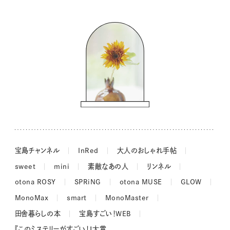
バッグの中身
コウケンテツのヒトワザ巡り
ノーラのフィンランド旅気分
街角ワンデイ
ドーナツハント
吉田羊さんの着物と12のアソビゴコロ
長谷川あかりさんの今週もお疲れ様つまみ
宝島チャンネル
InRed
大人のおしゃれ手帖
sweet
mini
素敵なあの人
リンネル
otona ROSY
SPRiNG
otona MUSE
GLOW
MonoMax
smart
MonoMaster
田舎暮らしの本
宝島すごい！WEB
『このミステリーがすごい！』大賞