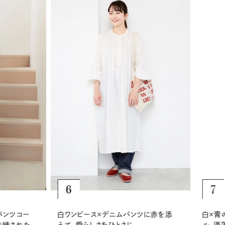
6
7
ンツコー
白ワンピース×デニムパンツに赤を添
白×青の