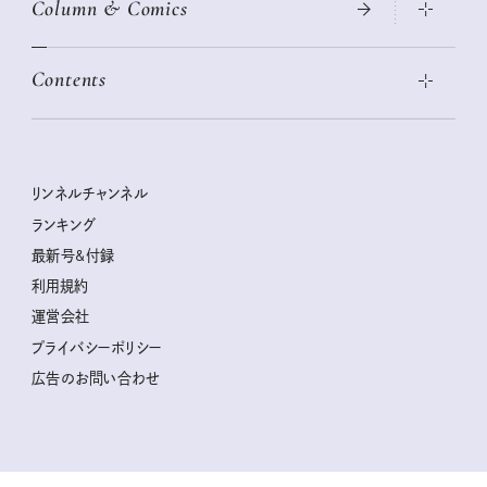
Column & Comics
ニトリ・イケア・無印良品で賢くおしゃれなインテリア
2026年春夏 トレンドファッションニュース
この春ほしい大人のスニーカー 2026春夏
2026年下半期占い大特集
絶品、お餅レシピ大集合！
Contents
女子旅おすすめスポット 暮らすように心地いいリンネル旅ガイ
ぐれいさん
ド
本当に使える「旅道具」
明日もいい日になりますように
幸せな老後のための リンネルマネー講座
世界のサンタさんに会って来た！
清水みさとの食いしんぼう寄り道サウナ
リンネルおしゃれファッションスナップ
私の住むまち、好きな場所。LOCAL LIFE REPORT
ときめく冬の贈りもの
クグロフの猫
リンネル暮らし部
リンネルチャンネル
リンネル 暮らしの道具大賞
クラフトビール案内
中沢元紀の板前さん入門
リンネルチャンネル
ランキング
ナチュラルメイクレッスン
母の日に贈りたい、お花モチーフのアイテム
空想喫茶トラノコクさんのあの店この店、喫茶訪問日記
おぱんつ君のわくわく楽しい一週間占い
最新号&付録
喜ばれる贈り物手帖
うちねこグランプリ2026、発表！
圷みほさんのゆるっと週末キャンプ通信
毎日が心地よくなるリンネルタロット
利用規約
2026年上半期占い大特集
豆柴・まもるくんの旅日記
運営会社
2025年下半期占い大特集
柳沢小実さんのお散歩するようなゆるり旅
プライバシーポリシー
猫と一緒に心地いい暮らし
広告のお問い合わせ
valoさんのかわいいもの探し
tsukuru & Lin. ツクルアンドリン
kippis（キッピス）
暮らしの時産テクニック