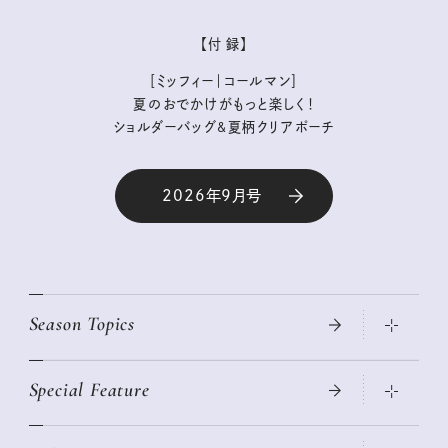
【付 録】
［ミッフィー｜コールマン］
夏のおでかけがもっと楽しく！
ショルダーバッグ&夏柄クリアポーチ
2026年9月号
Season Topics
Special Feature
真夏のひんやりグッズ 2026
大人のリュック探し 2026SS