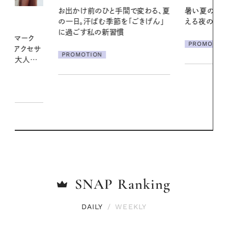
間で変わる、夏
暑い夏のナイトルーティン。私を整
真夏に向けて
「ごきげん」
える夜の爽やかご褒美ケア
やりジェルと
地よくうるお
ア
PROMOTION
PROMOTIO
SNAP
Ranking
DAILY
/
WEEKLY