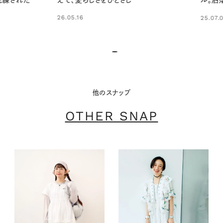
練された
えて、愛らしさをひとさじ
ル。洒落
26.05.16
25.07.05
他のスナップ
OTHER SNAP