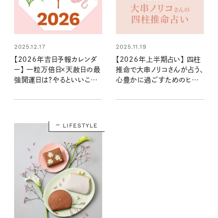
2025.12.17
2025.11.19
【2026年吉日予報カレンダ
【2026年上半期占い】 四柱
ー】 一粒万倍日×天赦日の最
推命で大串ノリコさんが占う、
強開運日は？やるといいこと
心豊かに過ごすためのヒント
やNG行動まで丸わかり！
とアクション
LIFESTYLE