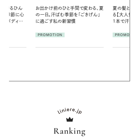
間で変わる、夏
夏の髪と心が瞬時にリフレッシュす
暑い夏のナイ
「ごきげん」
る【大人気のドライシャンプー】 この
える夜の爽
1本で汗ばむ季節も一日中心地よく
PROMOTIO
PROMOTION
Ranking