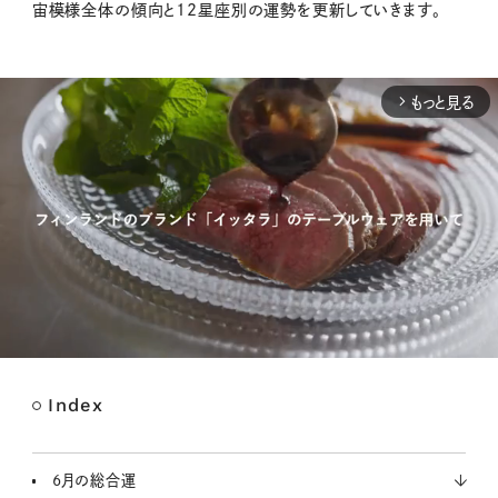
宙模様全体の傾向と12星座別の運勢を更新していきます。
もっと見る
arrow_forward_ios
Index
M
u
t
6月の総合運
e