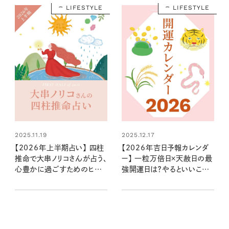
LIFESTYLE
LIFESTYLE
2025.11.19
2025.12.17
【2026年上半期占い】 四柱
【2026年吉日予報カレンダ
推命で大串ノリコさんが占う、
ー】 一粒万倍日×天赦日の最
心豊かに過ごすためのヒント
強開運日は？やるといいこと
とアクション
やNG行動まで丸わかり！