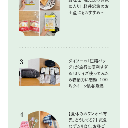
野在住・地元民のお気
に入り！ 軽井沢旅のお
土産にもおすすめのお
いしいもの
3
ダイソーの「圧縮バッ
グ」が旅行に便利すぎ
る！3サイズ使ってみた
ら収納力に感動：100
均クイーン渋谷飛鳥の
『本当にいいもの』第
10回③
4
【夏休みのワンオペ育
児、どうしてる？】 気負
わずムリなく。お昼ご