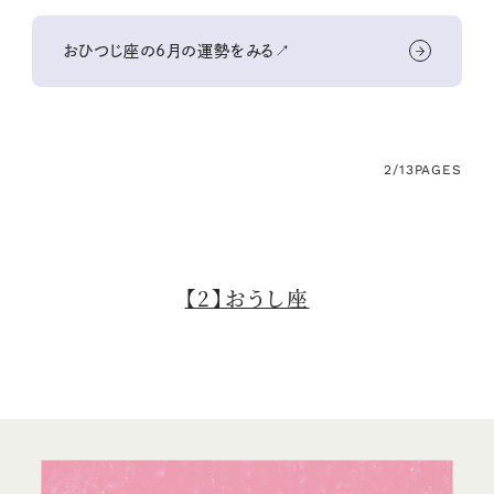
おひつじ座の6月の運勢をみる↗
2/13
PAGES
【2】おうし座