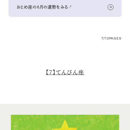
おとめ座の6月の運勢をみる↗
7/13
PAGES
【7】てんびん座