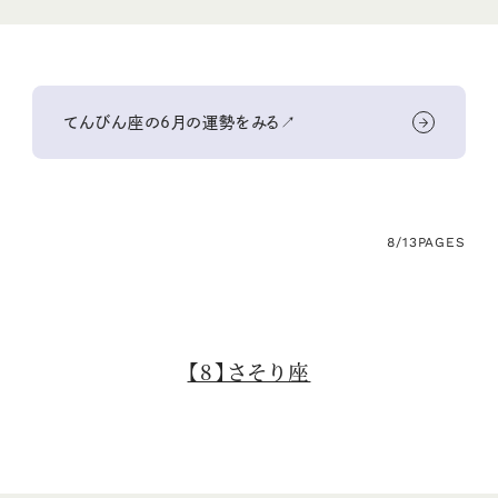
てんびん座の6月の運勢をみる↗
8/13
PAGES
【8】さそり座