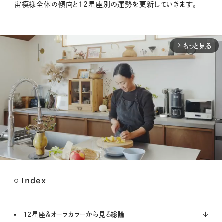
宙模様全体の傾向と12星座別の運勢を更新していきます。
もっと見る
arrow_forward_ios
Index
M
u
t
12星座＆オーラカラーから見る総論
e