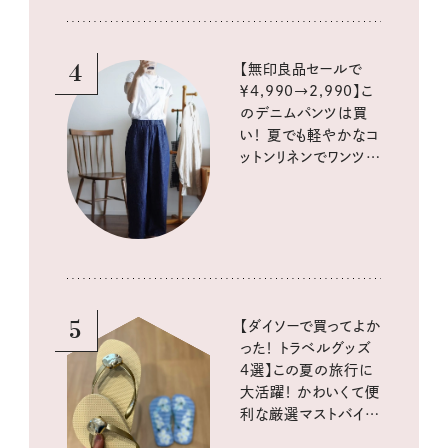
4
【無印良品セールで
￥4,990→2,990】こ
のデニムパンツは買
い！ 夏でも軽やかなコ
ットンリネンでワンツー
コーデに大活躍！
5
【ダイソーで買ってよか
った！ トラベルグッズ
4選】この夏の旅行に
大活躍！ かわいくて便
利な厳選マストバイア
イテム