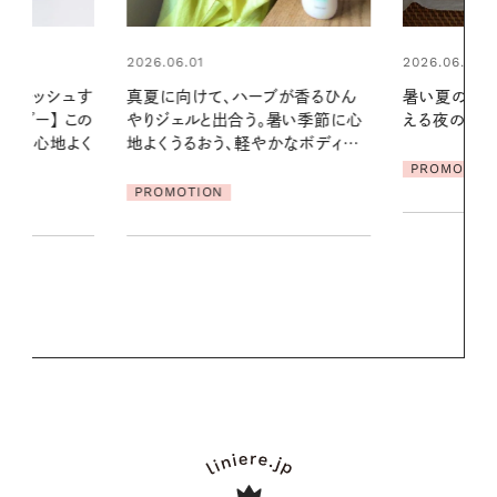
2026.06.01
2026.06.01
ブが香るひん
暑い夏のナイトルーティン。私を整
お出かけ前の
暑い季節に心
える夜の爽やかご褒美ケア
の一日。汗ば
かなボディケ
に過ごす私
PROMOTION
PROMOTIO