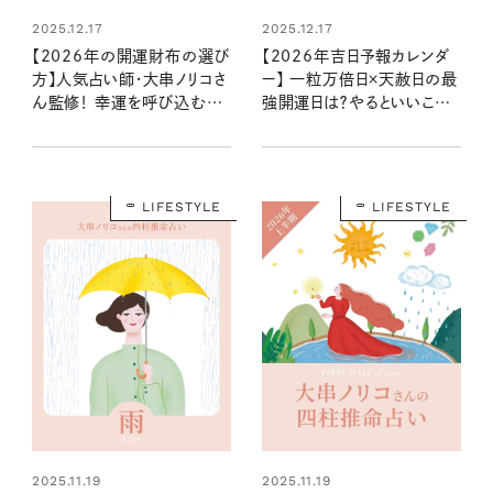
2025.12.17
2025.12.17
【2026年の開運財布の選び
【2026年吉日予報カレンダ
方】人気占い師・大串ノリコさ
ー】 一粒万倍日×天赦日の最
ん監修！ 幸運を呼び込む注
強開運日は？やるといいこと
目の色やモチーフ、新調すべ
やNG行動まで丸わかり！
き開運日は？
LIFESTYLE
LIFESTYLE
2025.11.19
2025.11.19