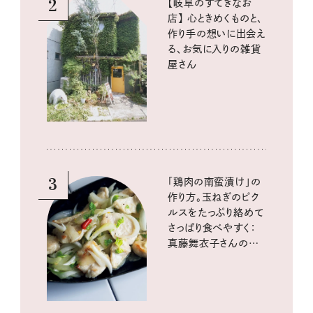
2
【岐阜のすてきなお
店】 心ときめくものと、
作り手の想いに出会え
る、お気に入りの雑貨
屋さん
3
「鶏肉の南蛮漬け」の
作り方。玉ねぎのピク
ルスをたっぷり絡めて
さっぱり食べやすく：
真藤舞衣子さんの発
酵と酸味レシピ