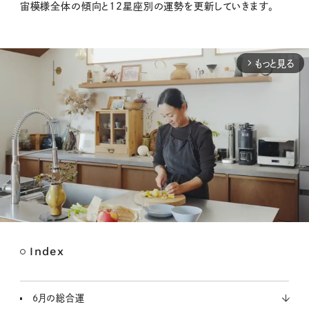
宙模様全体の傾向と12星座別の運勢を更新していきます。
もっと見る
arrow_forward_ios
Index
M
u
t
6月の総合運
e