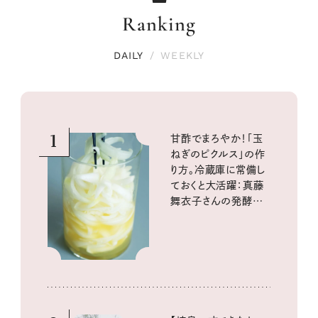
Ranking
DAILY
/
WEEKLY
1
甘酢でまろやか！「玉
ねぎのピクルス」の作
り方。冷蔵庫に常備し
ておくと大活躍：真藤
舞衣子さんの発酵と
酸味の仕込みごはん