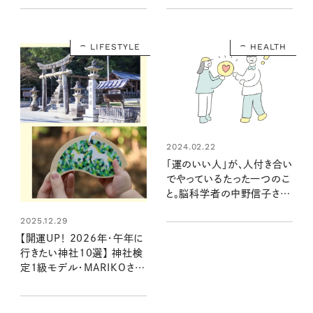
き開運日は？
LIFESTYLE
HEALTH
2024.02.22
「運のいい人」が、人付き合い
でやっているたった一つのこ
と。脳科学者の中野信子さん
に聞く
2025.12.29
【開運UP！ 2026年・午年に
行きたい神社10選】 神社検
定1級モデル・MARIKOさん
が選ぶ、馬ゆかりのパワース
ポット