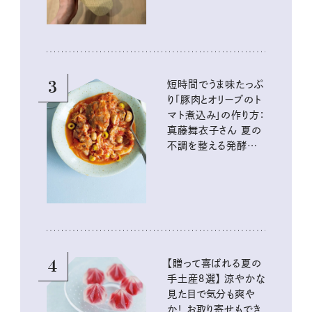
3
短時間でうま味たっぷ
り「豚肉とオリーブのト
マト煮込み」の作り方：
真藤舞衣子さん 夏の
不調を整える発酵レ
シピ
4
【贈って喜ばれる夏の
手土産８選】 涼やかな
見た目で気分も爽や
か！ お取り寄せもでき