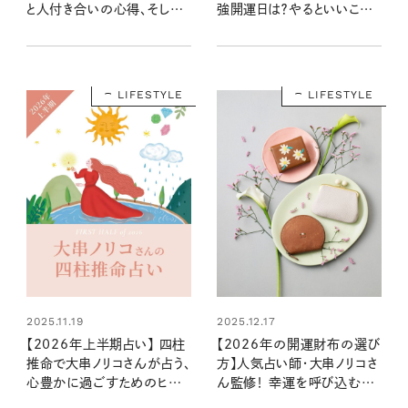
と人付き合いの心得、そして
強開運日は？やるといいこと
12種のねこの運命は？
やNG行動まで丸わかり！
LIFESTYLE
LIFESTYLE
2025.11.19
2025.12.17
【2026年上半期占い】 四柱
【2026年の開運財布の選び
推命で大串ノリコさんが占う、
方】人気占い師・大串ノリコさ
心豊かに過ごすためのヒント
ん監修！ 幸運を呼び込む注
とアクション
目の色やモチーフ、新調すべ