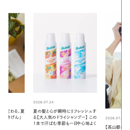
2026.06.01
リフレッシュす
暑い夏のナイ
ンプー】 この
える夜の爽
2026.07.21
一日中心地よく
【高山都さんが楽しむデンマーク