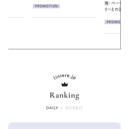
PROMOTIO
発・ベーリングの腕時計】 アクセサ
リーとの重ねづけも素敵な大人の
夏スタイル３選
PROMOTION
Ranking
DAILY
/
WEEKLY