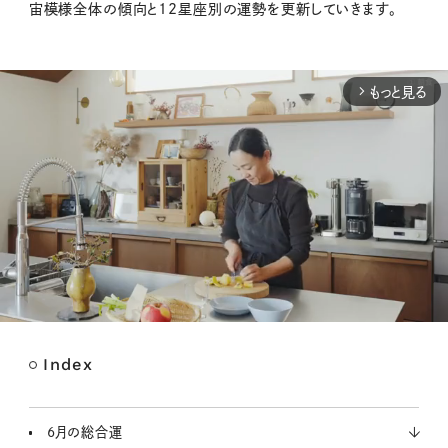
宙模様全体の傾向と12星座別の運勢を更新していきます。
もっと見る
arrow_forward_ios
Index
M
u
t
6月の総合運
e