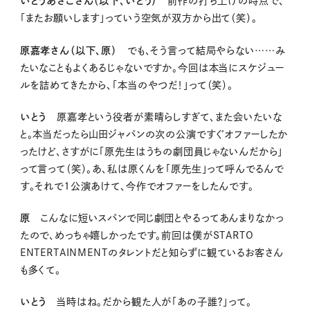
いとうあさこさん（以下、いとう）
前作の打ち上げの時点で、
「またお願いします」っていう空気が双方から出て（笑）。
原嘉孝さん（以下、原）
でも、そう言って結局やらない……み
たいなこともよくあるじゃないですか。今回は本当にスケジュー
ルを詰めてきたから、「本当のやつだ！」って（笑）。
いとう
原嘉孝という役者が素晴らしすぎて、また会いたいな
と。本当だったら山田ジャパンの次の公演ですぐオファーしたか
ったけど、さすがに「原先生はうちの劇団員じゃないんだから」
って言って（笑）。あ、私は原くんを「原先生」って呼んでるんで
す。それで1公演あけて、今作でオファーをしたんです。
原
こんなに短いスパンで同じ劇団とやるってあんまりなかっ
たので、めっちゃ嬉しかったです。前回は僕がSTARTO
ENTERTAINMENTのタレントだと知らずに観ているお客さん
も多くて。
いとう
当時はね。だから観た人が「あの子誰？」って。