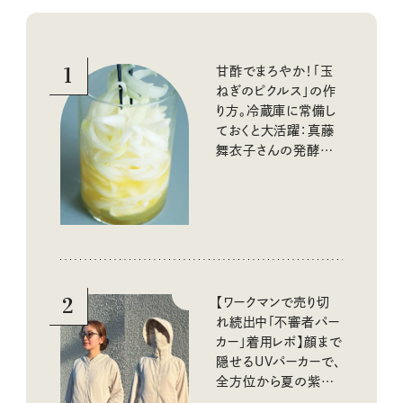
1
甘酢でまろやか！「玉
ねぎのピクルス」の作
り方。冷蔵庫に常備し
ておくと大活躍：真藤
舞衣子さんの発酵と
酸味の仕込みごはん
2
【ワークマンで売り切
れ続出中「不審者パー
カー」着用レポ】顔まで
隠せるUVパーカーで、
全方位から夏の紫外
線をブロック