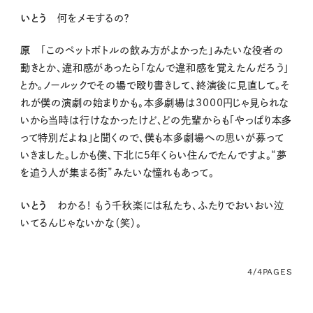
いとう
何をメモするの？
原
「このペットボトルの飲み方がよかった」みたいな役者の
動きとか、違和感があったら「なんで違和感を覚えたんだろう」
とか。ノールックでその場で殴り書きして、終演後に見直して。そ
れが僕の演劇の始まりかも。本多劇場は3000円じゃ見られな
いから当時は行けなかったけど、どの先輩からも「やっぱり本多
って特別だよね」と聞くので、僕も本多劇場への思いが募って
いきました。しかも僕、下北に5年くらい住んでたんですよ。“夢
を追う人が集まる街”みたいな憧れもあって。
いとう
わかる！ もう千秋楽には私たち、ふたりでおいおい泣
いてるんじゃないかな（笑）。
4/4
PAGES