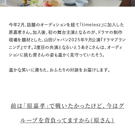
M
今年2月、話題のオーディションを経て「timelesz」に加入した
u
原嘉孝さん。加入後、初の舞台主演となるのが、ドラマの制作
t
現場を題材とした、山田ジャパン2025年9月公演『ドラマプラン
e
ニング』です。2度目の共演となるいとうあさこさんは、オーディ
ションに挑む原さんの姿も温かく見守っていたそう。
温かな笑いに満ちた、おふたりの対談をお届けします。
前は「原嘉孝」で戦いたかったけど、今はグ
ループを背負ってますから（原さん）