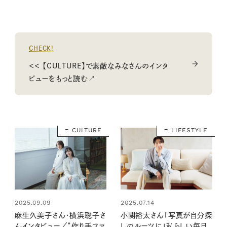
CHECK!
＜＜ 【CULTURE】で素敵なみなさんのインタ
ビューをもっと読む↗
CULTURE
LIFESTYLE
2025.09.09
2025.07.14
麻生久美子さん・横浜聡子さ
小関裕太さん「写真が自分探
んインタビュー／“作り手ファ
しのルーツに」私らしい毎日