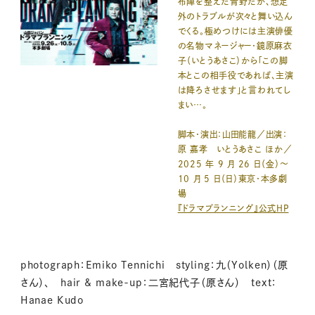
布陣を整えた青野だが、想定
外のトラブルが次々と舞い込ん
でくる。極めつけには主演俳優
の名物マネージャー・鏡原麻衣
子（いとうあさこ）から「この脚
本とこの相手役であれば、主演
は降ろさせます」と言われてし
まい…。
脚本・演出：山田能龍／出演：
原 嘉孝 いとうあさこ ほか／
2025 年 9 月 26 日（金）～
10 月 5 日（日）東京・本多劇
場
『ドラマプランニング』公式HP
photograph：Emiko Tennichi styling：九（Yolken）（原
さん）、 hair & make-up：二宮紀代子（原さん） text：
Hanae Kudo