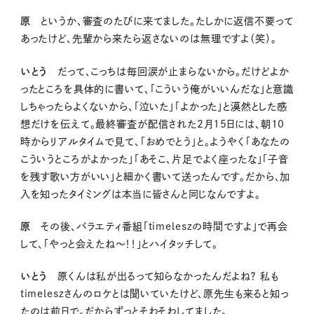
原
というか、審査のたびに来てました。たしかに返信不要って
あったけど、先輩から来たら返さないのは無理ですよ（笑）。
いとう
だって、こっちは毎回涙が止まらないから。だけどよか
ったところを具体的に書いて、「こういう俺がいいんだな」と意識
しちゃったらよくないから、「泣いた」「よかった」と漠然とした感
想だけを伝えて。最終審査が配信された2月15日には、朝10
時からリアルタイムで見て、「おめでとう」と。ようやく「あなたの
こういうところがよかった」「あそこ、片足でよく座ったな」「子音
を残す歌い方がいい」と細かく書いて送ったんです。だから、加
入を知ったタイミングは本当に皆さんと同じなんですよ。
原
その後、バラエティ番組「timeleszの時間ですよ」で再会
して、「やっと会えたね〜！！」とハイタッチして。
いとう
原くんは私が出るって知らなかったんだよね？ 私も
timeleszさんのロケとは聞いていたけど、原先生も来ると知っ
たのは前日で。だからずっとそわそわしてました。