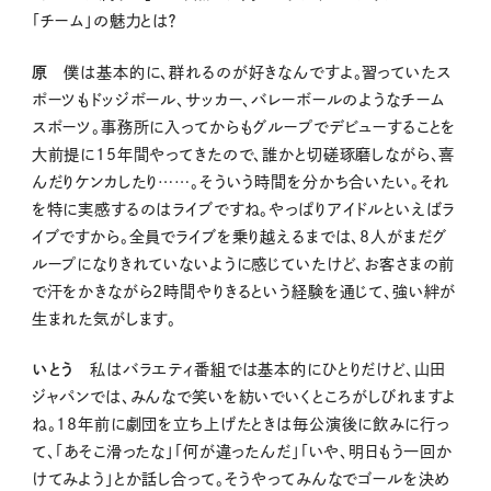
「チーム」の魅力とは？
原
僕は基本的に、群れるのが好きなんですよ。習っていたス
ポーツもドッジボール、サッカー、バレーボールのようなチーム
スポーツ。事務所に入ってからもグループでデビューすることを
大前提に15年間やってきたので、誰かと切磋琢磨しながら、喜
んだりケンカしたり……。そういう時間を分かち合いたい。それ
を特に実感するのはライブですね。やっぱりアイドルといえばラ
イブですから。全員でライブを乗り越えるまでは、8人がまだグ
ループになりきれていないように感じていたけど、お客さまの前
で汗をかきながら2時間やりきるという経験を通じて、強い絆が
生まれた気がします。
いとう
私はバラエティ番組では基本的にひとりだけど、山田
ジャパンでは、みんなで笑いを紡いでいくところがしびれますよ
ね。18年前に劇団を立ち上げたときは毎公演後に飲みに行っ
て、「あそこ滑ったな」「何が違ったんだ」「いや、明日もう一回か
けてみよう」とか話し合って。そうやってみんなでゴールを決め