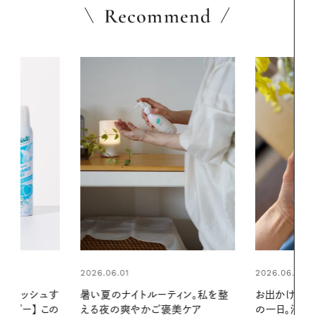
Recommend
2026.06.01
ィン。私を整
お出かけ前のひと手間で変わる、夏
美ケア
の一日。汗ばむ季節を「ごきげん」
2026.07.21