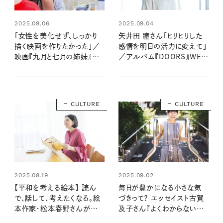
2025.09.04
2025.09.06
矢井田 瞳さん「ヒリヒリした
「女性を美化せず、しっかり
感情を明日の活力に変えて」
描く映画を作りたかった」／
／アルバム『DOORS』WEB
映画『九月と七月の姉妹』の
先行インタビュー
アリアン・ラベド監督インタビ
ュー
CULTURE
CULTURE
2025.08.19
2025.09.02
【平和を考える絵本】 読ん
毎日が豊かになる小さな気
で、話して、考えたくなる。絵
づきって？ エッセイスト古賀
本作家・松本春野さんが選
及子さん『よくわからないま
ぶ、今読みたい絵本
ま輝き続ける世界と～気がつ