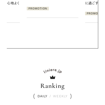
に過ごす私の新習慣
【高山都さん
発・ベーリングの
PROMOTION
リーとの重ね
夏スタイル３
PROMOTIO
Ranking
DAILY
/
WEEKLY