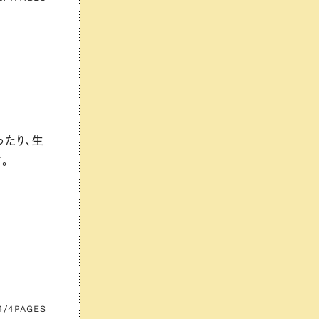
ったり、生
。
4/4
PAGES