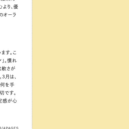
むより、優
のオーラ
ます。こ
ン
」。慣れ
柔軟さが
3月は、
「何を手
切です。
定感が心
3/4
PAGES