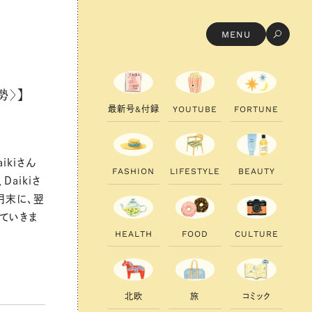
MENU
勢〉】
最
新
号
&
付
録
Y
O
U
T
U
B
E
F
O
R
T
U
N
E
kiさん
F
A
S
H
I
O
N
L
I
F
E
S
T
Y
L
E
B
E
A
U
T
Y
aikiさ
月末に、翌
ていきま
H
E
A
L
T
H
F
O
O
D
C
U
L
T
U
R
E
北
欧
旅
コ
ミ
ッ
ク