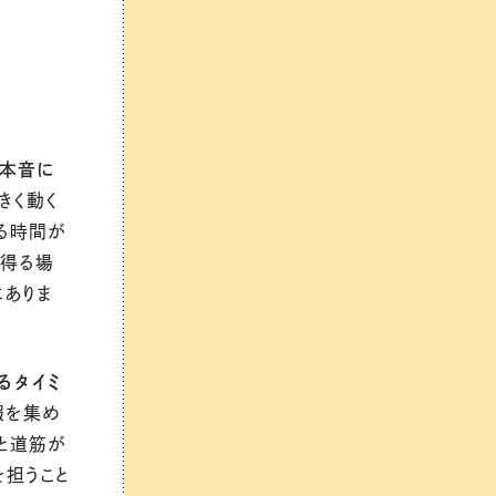
の本音に
きく動く
る時間が
を得る場
にありま
るタイミ
報を集め
と道筋が
を担うこと