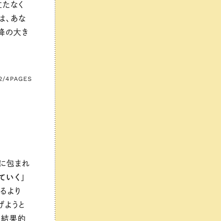
立たなく
は、あな
降の大き
2/4
PAGES
に包まれ
ていく
」
るより
げようと
、結果的