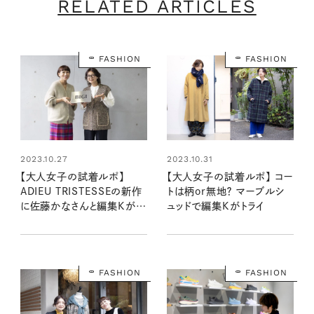
RELATED ARTICLES
FASHION
FASHION
2023.10.27
2023.10.31
【大人女子の試着ルポ】
【大人女子の試着ルポ】 コー
ADIEU TRISTESSEの新作
トは柄or無地？ マーブルシ
に佐藤かなさんと編集Kがト
ュッドで編集Kがトライ
ライ
FASHION
FASHION