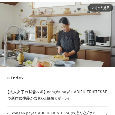
もっと見る
arrow_forward_ios
Index
M
u
t
【大人女子の試着ルポ】 congés payés ADIEU TRISTESSE
e
の新作に佐藤かなさんと編集Kがトライ
congés payés ADIEU TRISTESSEってどんなブラン