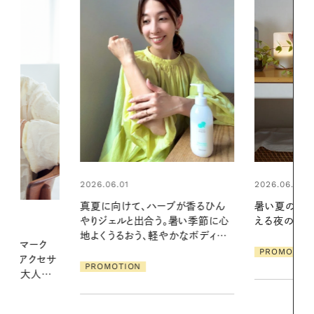
2026.06.01
2026.06.01
ブが香るひん
暑い夏のナイトルーティン。私を整
お出かけ前の
暑い季節に心
える夜の爽やかご褒美ケア
の一日。汗ば
かなボディケ
に過ごす私
PROMOTION
PROMOTIO