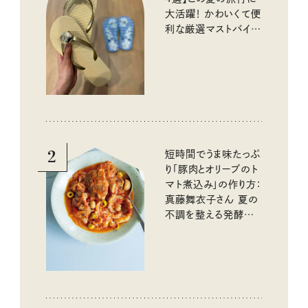
大活躍！ かわいくて便
利な厳選マストバイア
イテム
2
短時間でうま味たっぷ
り「豚肉とオリーブのト
マト煮込み」の作り方：
真藤舞衣子さん 夏の
不調を整える発酵レ
シピ