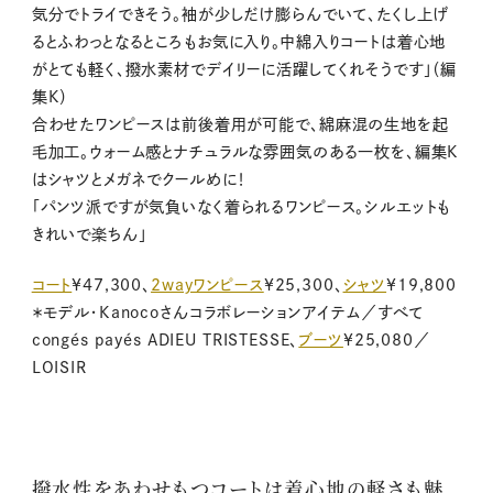
気分でトライできそう。袖が少しだけ膨らんでいて、たくし上げ
るとふわっとなるところもお気に入り。中綿入りコートは着心地
がとても軽く、撥水素材でデイリーに活躍してくれそうです」（編
集K）
合わせたワンピースは前後着用が可能で、綿麻混の生地を起
毛加工。ウォーム感とナチュラルな雰囲気のある一枚を、編集K
はシャツとメガネでクールめに！
「パンツ派ですが気負いなく着られるワンピース。シルエットも
きれいで楽ちん」
コート
¥47,300、
2wayワンピース
¥25,300、
シャツ
¥19,800
＊モデル・Kanocoさんコラボレーションアイテム／すべて
congés payés ADIEU TRISTESSE、
ブーツ
¥25,080／
LOISIR
撥水性をあわせもつコートは着心地の軽さも魅