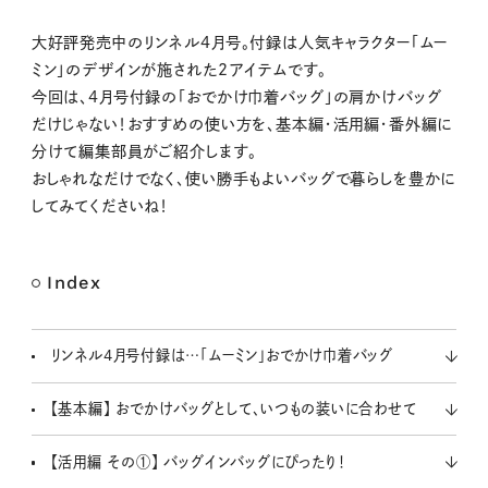
M
大好評発売中のリンネル4月号。付録は人気キャラクター「ムー
u
ミン」のデザインが施された2アイテムです。
t
今回は、4月号付録の「おでかけ巾着バッグ」の肩かけバッグ
e
だけじゃない！おすすめの使い方を、基本編・活用編・番外編に
分けて編集部員がご紹介します。
おしゃれなだけでなく、使い勝手もよいバッグで暮らしを豊かに
してみてくださいね！
Index
リンネル4月号付録は…「ムーミン」おでかけ巾着バッグ
【基本編】 おでかけバッグとして、いつもの装いに合わせて
【活用編 その①】 バッグインバッグにぴったり！