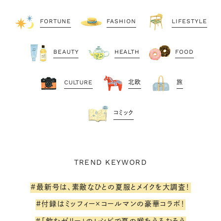
FORTUNE
FASHION
LIFESTYLE
BEAUTY
HEALTH
FOOD
CULTURE
北欧
旅
コミック
TREND KEYWORD
#最新号は、素敵なひとの夏服とメイクを大調査！
#付録はミッフィー×コールマンの豪華コラボ！