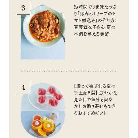
3
短時間でうま味たっぷ
り「豚肉とオリーブのト
マト煮込み」の作り方：
真藤舞衣子さん 夏の
不調を整える発酵レ
シピ
4
【贈って喜ばれる夏の
手土産８選】 涼やかな
見た目で気分も爽や
か！ お取り寄せもでき
るおすすめギフト