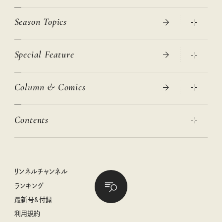
Season Topics
Special Feature
真夏のひんやりグッズ 2026
大人のリュック探し 2026SS
Column & Comics
ニトリ・イケア・無印良品で賢くおしゃれなインテリア
2026年春夏 トレンドファッションニュース
この春ほしい大人のスニーカー 2026春夏
2026年下半期占い大特集
絶品、お餅レシピ大集合！
Contents
女子旅おすすめスポット 暮らすように心地いいリンネル旅ガイ
ぐれいさん
ド
本当に使える「旅道具」
明日もいい日になりますように
幸せな老後のための リンネルマネー講座
世界のサンタさんに会って来た！
清水みさとの食いしんぼう寄り道サウナ
リンネルおしゃれファッションスナップ
私の住むまち、好きな場所。LOCAL LIFE REPORT
ときめく冬の贈りもの
クグロフの猫
リンネル暮らし部
リンネルチャンネル
リンネル 暮らしの道具大賞
クラフトビール案内
中沢元紀の板前さん入門
リンネルチャンネル
ランキング
ナチュラルメイクレッスン
母の日に贈りたい、お花モチーフのアイテム
空想喫茶トラノコクさんのあの店この店、喫茶訪問日記
おぱんつ君のわくわく楽しい一週間占い
最新号&付録
喜ばれる贈り物手帖
うちねこグランプリ2026、発表！
圷みほさんのゆるっと週末キャンプ通信
毎日が心地よくなるリンネルタロット
利用規約
2026年上半期占い大特集