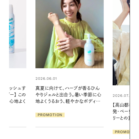
2026.06.01
ブが香るひん
暑い夏のナイ
暑い季節に心
える夜の爽
2026.07.21
かなボディケ
【高山都さんが楽しむデンマーク
PROMOTIO
発・ベーリングの腕時計】 アクセサ
リーとの重ねづけも素敵な大人の
夏スタイル３選
PROMOTION