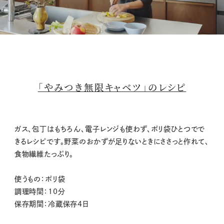
M
u
t
「やみつき無限キャベツ」のレシピ
e
ガス、包丁はもちろん、電子レンジも使わず、ポリ袋ひとつでで
きるレシピです。野菜のおかずが足りないときにささっと作れて、
食物繊維たっぷり。
使うもの：ポリ袋
調理時間：10分
保存期間：冷蔵保存4日