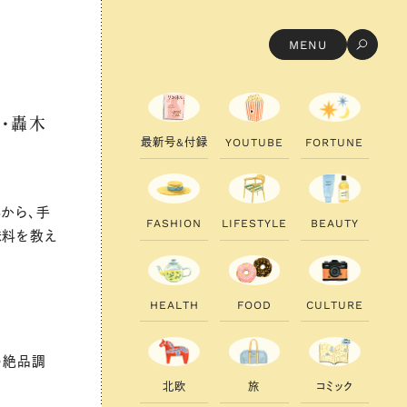
MENU
・轟木
最
新
号
&
付
録
Y
O
U
T
U
B
E
F
O
R
T
U
N
E
から、手
F
A
S
H
I
O
N
L
I
F
E
S
T
Y
L
E
B
E
A
U
T
Y
味料を教え
H
E
A
L
T
H
F
O
O
D
C
U
L
T
U
R
E
の絶品調
北
欧
旅
コ
ミ
ッ
ク