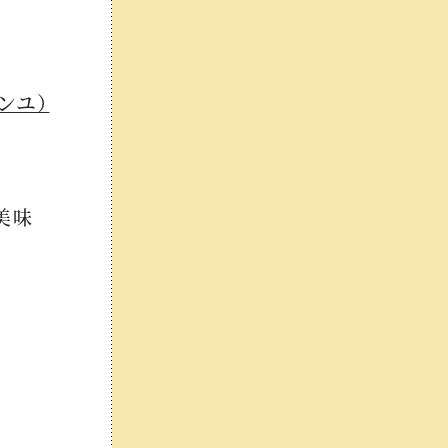
ンユ）
美味