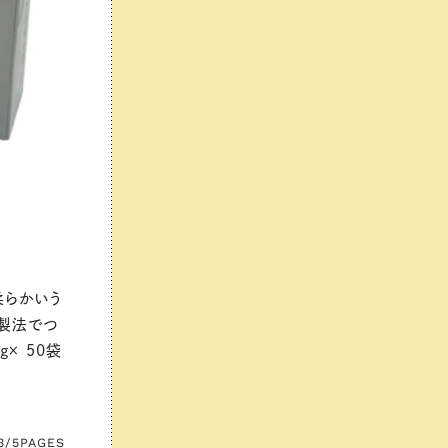
柔らかいう
た製法でつ
× 50袋
3/5
PAGES