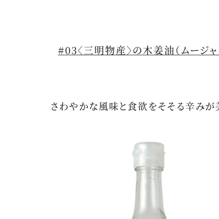
#03〈三明物産〉の木姜油（ムージャ
さわやかな風味と食欲をそそる辛みが