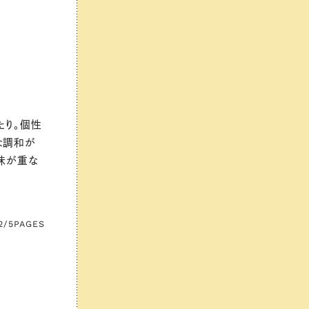
たり。個性
な調和が
味が重な
2/5
PAGES