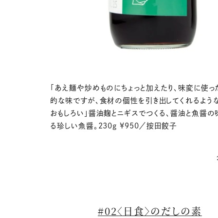
「あえ麺や炒めものにちょっと加えたり、味変に使っ
的な味ですが、食材の個性を引き出してくれるよう
おもしろい」醤油麹とニギスでつくる、醤油と魚醤の
る珍しい魚醤。230g ¥950／按田餃子
#02〈日食〉のだしの素