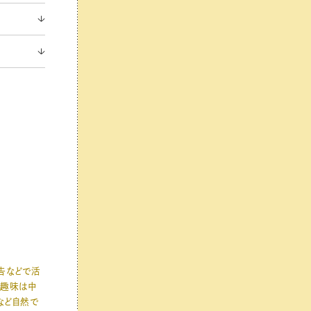
告などで活
。趣味は中
など自然で