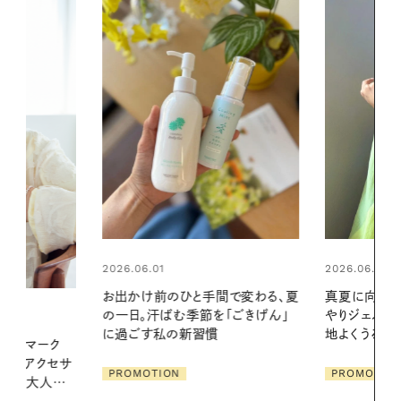
2026.06.01
2026.06.01
間で変わる、夏
真夏に向けて、ハーブが香るひん
暑い夏のナイ
「ごきげん」
やりジェルと出合う。暑い季節に心
える夜の爽
地よくうるおう、軽やかなボディケ
ア
PROMOTIO
PROMOTION