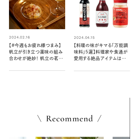
2024.02.16
2024.04.15
【#今週もお疲れ様つまみ】
【料理の味がキマる「万能調
帆立が引き立つ薬味の組み
味料」5選】料理家や食通が
合わせが絶妙！ 帆立の茗荷
愛用する絶品アイテムはコ
レモン和え（レシピ・長谷川あ
レ！
かりさん）
Recommend