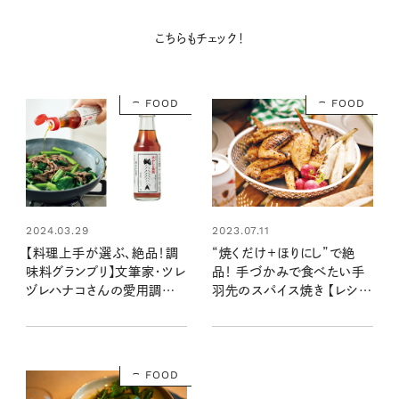
こちらもチェック！
FOOD
FOOD
2023.07.11
2024.03.29
“焼くだけ＋ほりにし”で絶
【料理上手が選ぶ、絶品！調
品！ 手づかみで食べたい手
味料グランプリ】文筆家・ツレ
羽先のスパイス焼き 【レシ
ヅレハナコさんの愛用調味
ピ・今井真実さん】
料ベスト5は？
FOOD