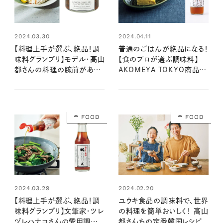
2024.03.30
2024.04.11
【料理上手が選ぶ、絶品！調
普通のごはんが絶品になる！
味料グランプリ】モデル・高山
【食のプロが選ぶ調味料】
都さんの料理の腕前があが
AKOMEYA TOKYO商品部
る調味料ベスト5は？
のおすすめ
FOOD
FOOD
2024.03.29
2024.02.20
【料理上手が選ぶ、絶品！調
ユウキ食品の調味料で、世界
味料グランプリ】文筆家・ツレ
の料理を簡単おいしく！ 高山
ヅレハナコさんの愛用調味
都さんちの定番韓国レシピ