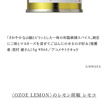
「さわやかな山椒とピリッとした一味の和製麻辣スパイス。納豆
に二味とマヨネーズを混ぜてごはんにのせるのが好み（推薦
者：西村 綾さん）5g ¥864／アコメヤトウキョウ
3/6
PAGES
〈OZOE LEMON〉のレモン胡椒 レモコ