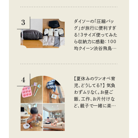
3
ダイソーの「圧縮バッ
グ」が旅行に便利すぎ
る！3サイズ使ってみた
ら収納力に感動：100
均クイーン渋谷飛鳥の
『本当にいいもの』第
10回③
4
【夏休みのワンオペ育
児、どうしてる？】 気負
わずムリなく。お昼ご
飯、工作、お片付けな
ど、親子で一緒に楽し
める工夫