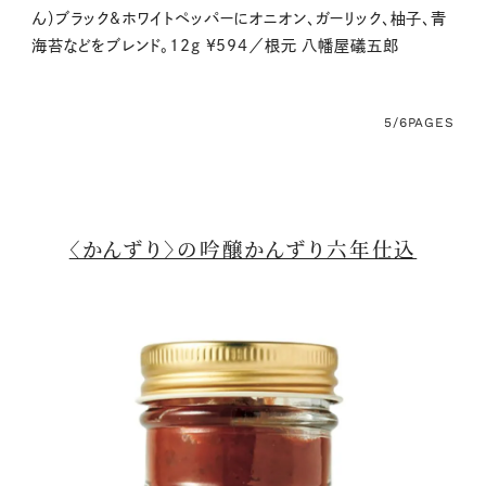
ん）ブラック&ホワイトペッパーにオニオン、ガーリック、柚子、青
海苔などをブレンド。12g ¥594／根元 八幡屋礒五郎
5/6
PAGES
〈かんずり〉の吟醸かんずり六年仕込