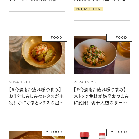
料ベスト5は？
PROMOTION
FOOD
FOOD
2024.03.01
2024.02.23
【#今週もお疲れ様つまみ】
【#今週もお疲れ様つまみ】
お出汁しみしみのレタスが主
ストック食材が絶品おつまみ
役！ かにかまとレタスの出汁
に変身！ 切干大根のザーサ
浸し 柚子胡椒風味（レシピ・
イマヨ和え（レシピ・長谷川あ
長谷川あかりさん）
かりさん）
FOOD
FOOD