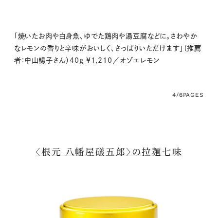
「焼いたお肉や白身魚、ゆでた鶏肉や湯豆腐などに。さわやか
なレモンの香りと辛味がおいしく、さっぱりいただけます」（推薦
者：中山暢子さん）40g ¥1,210／オゾエレモン
4/6
PAGES
〈根元 八幡屋礒五郎〉の拉麺七味