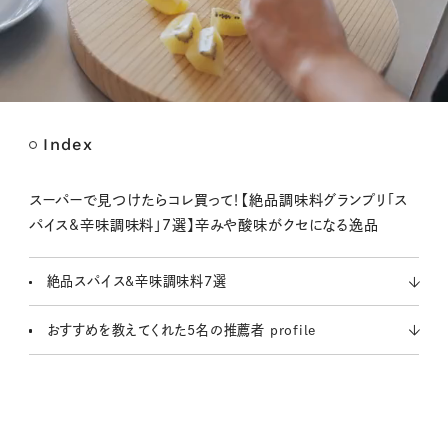
Index
M
u
t
スーパーで見つけたらコレ買って！【絶品調味料グランプリ「ス
e
パイス&辛味調味料」7選】辛みや酸味がクセになる逸品
絶品スパイス&辛味調味料7選
おすすめを教えてくれた5名の推薦者 profile