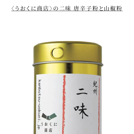
〈うおくに商店〉の二味 唐辛子粉と山椒粉