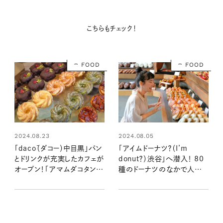
こちらもチェック！
FOOD
FOOD
2024.08.05
2024.08.23
「アイムドーナツ？（I’m
「dacō（ダコー）中目黒」パン
donut？）渋谷」へ潜入！ 80
とドリンクが充実したカフェが
種のドーナツのなかで人気
オープン！「アマムダコタン」
なのはどれ？注目のグッズも
に続く注目の新店舗へ潜入
チェック！：おいしいドーナツ
レポ【わざわざ行きたいパン
屋さん見っけ＠渋谷
屋さん】