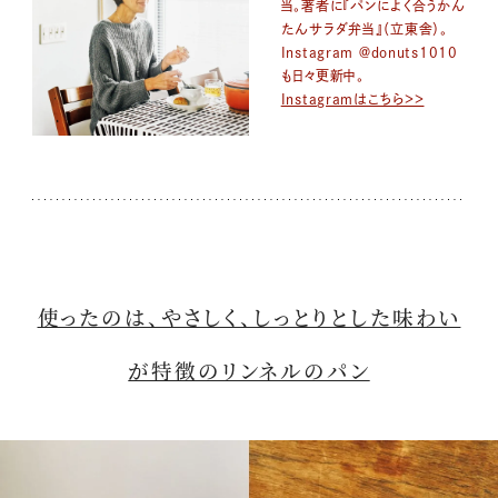
当。著者に『パンによく合うかん
たんサラダ弁当』（立東舎）。
Instagram ＠donuts1010
も日々更新中。
Instagramはこちら＞＞
使ったのは、やさしく、しっとりとした味わい
が特徴のリンネルのパン