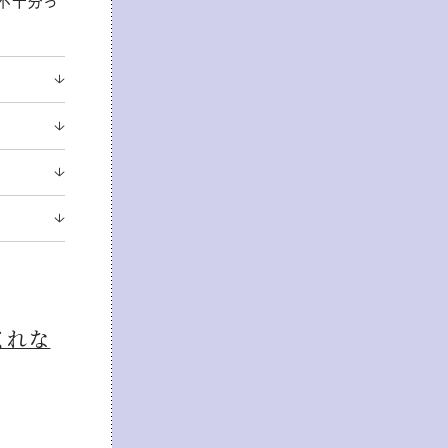
不十分っ
くれな