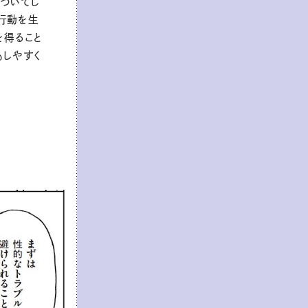
ついてし
行動を生
を得ること
もしやすく