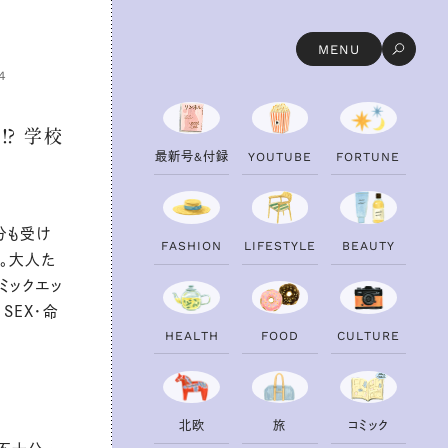
MENU
4
⁉ 学校
最
新
号
&
付
録
Y
O
U
T
U
B
E
F
O
R
T
U
N
E
分も受け
F
A
S
H
I
O
N
L
I
F
E
S
T
Y
L
E
B
E
A
U
T
Y
。大人た
ミックエッ
SEX・命
H
E
A
L
T
H
F
O
O
D
C
U
L
T
U
R
E
北
欧
旅
コ
ミ
ッ
ク