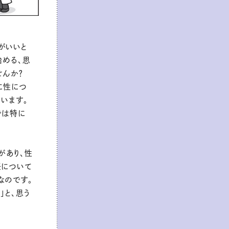
がいいと
始める、思
せんか？
に性につ
います。
では特に
があり、性
妊について
なのです。
」と、思う