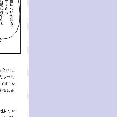
れない」と
たちの周
庭で正しい
た情報を
「性につい