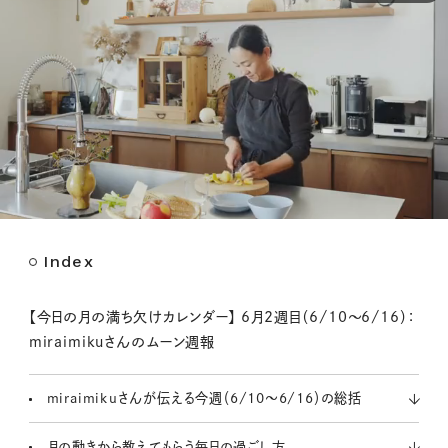
Index
M
u
t
【今日の月の満ち欠けカレンダー】 6月2週目（6/10～6/16）：
e
miraimikuさんのムーン週報
miraimikuさんが伝える今週（6/10～6/16）の総括
月の動きから教えてもらう毎日の過ごし方