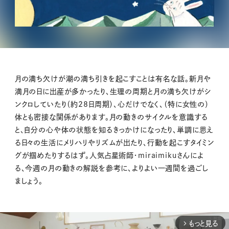
月の満ち欠けが潮の満ち引きを起こすことは有名な話。新月や
満月の日に出産が多かったり、生理の周期と月の満ち欠けがシ
ンクロしていたり（約28日周期）、心だけでなく、（特に女性の）
体とも密接な関係があります。月の動きのサイクルを意識する
と、自分の心や体の状態を知るきっかけになったり、単調に思え
る日々の生活にメリハリやリズムが出たり、行動を起こすタイミン
グが掴めたりするはず。人気占星術師・miraimikuさんによ
る、今週の月の動きの解説を参考に、よりよい一週間を過ごし
ましょう。
もっと見る
arrow_forward_ios