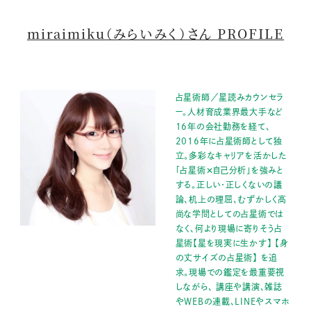
miraimiku（みらいみく）さん PROFILE
占星術師／星読みカウンセラ
ー。⼈材育成業界最⼤⼿など
16年の会社勤務を経て、
2016年に占星術師として独
⽴。多彩なキャリアを活かした
「占星術✕⾃⼰分析」を強みと
する。正しい・正しくないの議
論、机上の理屈、むずかしく高
尚な学問としての占星術では
なく、何より現場に寄りそう占
星術【星を現実に生かす】 【身
の丈サイズの占星術】 を追
求。現場での鑑定を最重要視
しながら、 講座や講演、雑誌
やWEBの連載、LINEやスマホ