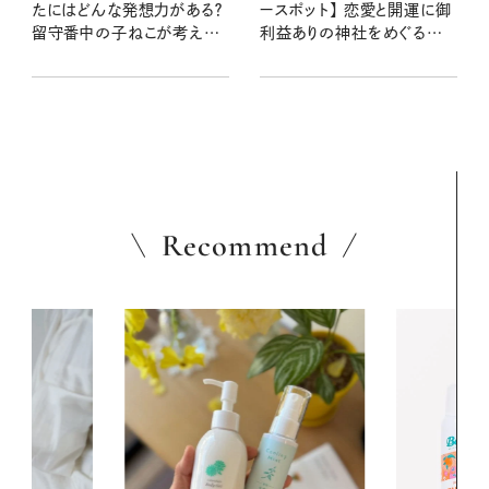
たにはどんな発想力がある？
ースポット】 恋愛と開運に御
留守番中の子ねこが考えて
利益ありの神社をめぐる旅
いることからわかるニャ！
縄文時代の野生馬にも出合
える！
Recommend