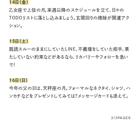
14日（金）
乙女座で上弦の月。来週以降のスケジュールを立て、日々の
TODOリストに落とし込みましょう。玄関回りの掃除が開運アク
ション。
15日（土）
既読スルーのままにしていたLINE、不義理をしていた相手、果
たしていない約束などがあるなら、リカバリーやフォローを急い
で！
16日（日）
今年の父の日は、天秤座の月。フォーマルなネクタイ、シャツ、ハ
ンカチなどをプレゼントしてみては？メッセージカードも添えて。
3/3
PAGES