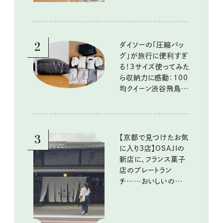
2
ダイソーの「圧縮バッ
グ」が旅行に便利すぎ
る！3サイズ使ってみた
ら収納力に感動：100
均クイーン渋谷飛鳥の
『本当にいいもの』第
10回③
3
【京都で見つけたお気
に入り3店】OSAJIの
新店に、フランス菓子
店のプレートラン
チ……おいしいのんび
り街歩き。