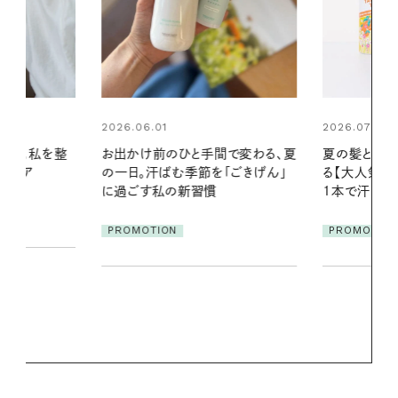
2026.07.24
2026.06.01
間で変わる、夏
夏の髪と心が瞬時にリフレッシュす
真夏に向けて
「ごきげん」
る【大人気のドライシャンプー】 この
やりジェルと
1本で汗ばむ季節も一日中心地よく
地よくうるお
ア
PROMOTION
PROMOTIO