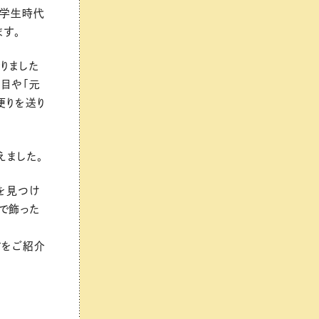
、学生時代
ます。
りました
目や「元
便りを送り
えました。
を見つけ
で飾った
方をご紹介