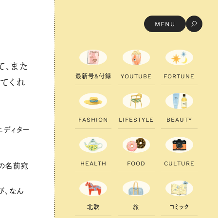
MENU
て、また
最
新
号
&
付
録
Y
O
U
T
U
B
E
F
O
R
T
U
N
E
てくれ
F
A
S
H
I
O
N
L
I
F
E
S
T
Y
L
E
B
E
A
U
T
Y
エディター
H
E
A
L
T
H
F
O
O
D
C
U
L
T
U
R
E
の名前宛
び、なん
北
欧
旅
コ
ミ
ッ
ク