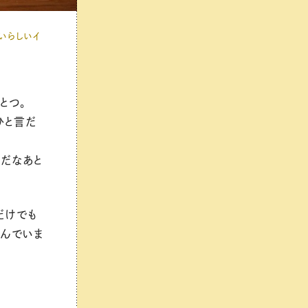
いらしいイ
とつ。
ひと言だ
力だなあと
だけでも
しんでいま