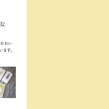
しむ
でかわい
います。