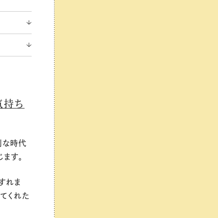
気持ち
利な時代
じます。
すれま
いてくれた