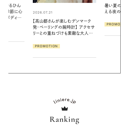
暑い夏のナイトルーティン。私を整
お出かけ前の
える夜の爽やかご褒美ケア
の一日。汗ば
に過ごす私
デンマーク
PROMOTION
クセサ
PROMOTIO
素敵な大人の
Ranking