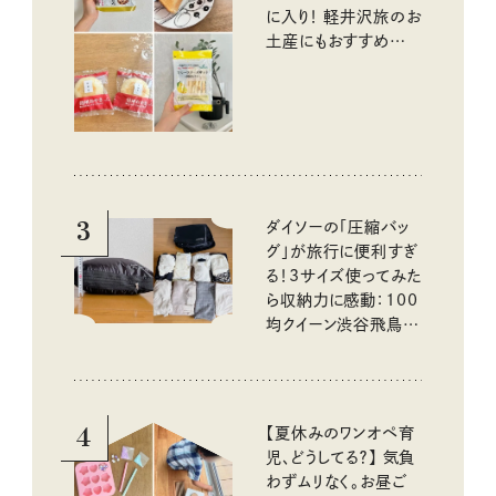
に入り！ 軽井沢旅のお
土産にもおすすめのお
いしいもの
3
ダイソーの「圧縮バッ
グ」が旅行に便利すぎ
る！3サイズ使ってみた
ら収納力に感動：100
均クイーン渋谷飛鳥の
『本当にいいもの』第
10回③
4
【夏休みのワンオペ育
児、どうしてる？】 気負
わずムリなく。お昼ご