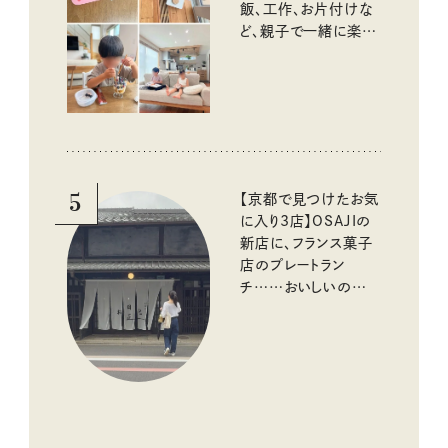
飯、工作、お片付けな
ど、親子で一緒に楽し
める工夫
5
【京都で見つけたお気
に入り3店】OSAJIの
新店に、フランス菓子
店のプレートラン
チ……おいしいのんび
り街歩き。