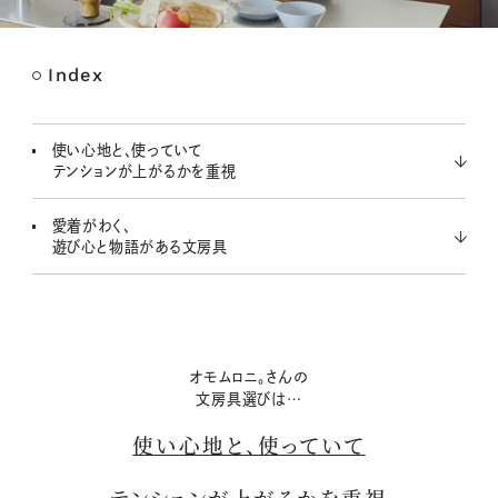
Index
M
u
t
使い心地と、使っていて
e
テンションが上がるかを重視
愛着がわく、
遊び心と物語がある文房具
オモムロニ。さんの
文房具選びは…
使い心地と、使っていて