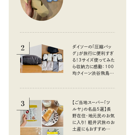
2
ダイソーの「圧縮バッ
グ」が旅行に便利すぎ
る！3サイズ使ってみた
ら収納力に感動：100
均クイーン渋谷飛鳥の
『本当にいいもの』第
10回③
3
【ご当地スーパー「ツ
ルヤ」の名品5選】長
野在住・地元民のお気
に入り！ 軽井沢旅のお
土産にもおすすめのお