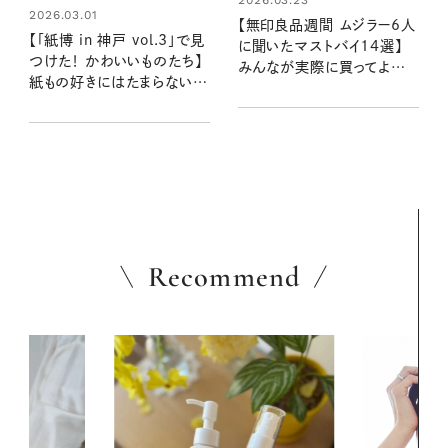
2026.03.01
【無印良品週間 ムジラー6人
【「紙博 in 神戸 vol.3」で見
に聞いたマストバイ14選】
つけた！ かわいいものたち】
みんなが実際に買ってよかっ
紙もの好きにはたまらない！
たおすすめ品を聞いてみまし
ときめく文房具や紙ものが見
た！
つかる大人気イベント参加レ
ポ
Recommend