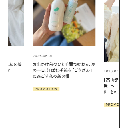
2026.07.24
間で変わる、夏
夏の髪と心が
「ごきげん」
る【大人気の
2026.07.21
1本で汗ばむ
【高山都さんが楽しむデンマーク
発・ベーリングの腕時計】 アクセサ
PROMOTIO
リーとの重ねづけも素敵な大人の
夏スタイル３選
PROMOTION