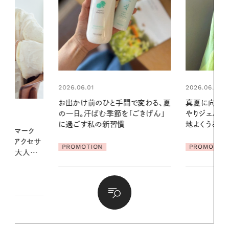
2026.06.01
2026.07.24
間で変わる、夏
真夏に向けて、ハーブが香るひん
夏の髪と心が
「ごきげん」
やりジェルと出合う。暑い季節に心
る【大人気の
地よくうるおう、軽やかなボディケ
1本で汗ばむ
ア
PROMOTION
PROMOTIO