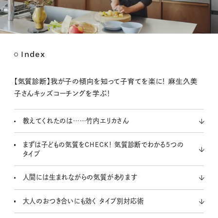
Index
M
u
t
【気質診断】我が子の傾向を知って子育てを楽に！ 麻生久美
e
子さんキッズコーチングを学ぶ！
教えてくれたのは……竹内エリカさん
まずは子どもの気質をCHECK！ 気質診断でわかる5つの
タイプ
人間には生まれながらの気質があります
大人のおつき合いにも効く タイプ別対応術