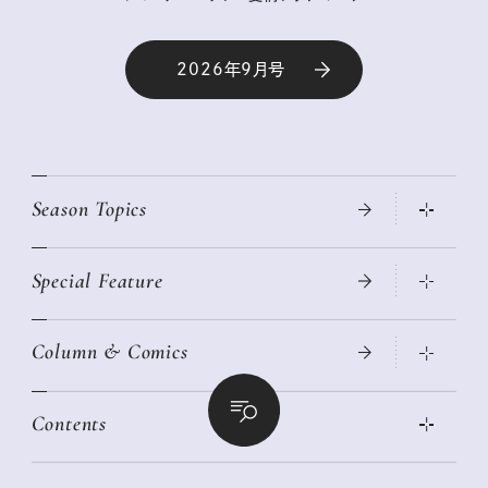
2026年9月号
Season Topics
Special Feature
真夏のひんやりグッズ 2026
大人のリュック探し 2026SS
Column & Comics
ニトリ・イケア・無印良品で賢くおしゃれなインテリア
2026年春夏 トレンドファッションニュース
この春ほしい大人のスニーカー 2026春夏
2026年下半期占い大特集
絶品、お餅レシピ大集合！
Contents
女子旅おすすめスポット 暮らすように心地いいリンネル旅ガイ
ぐれいさん
ド
本当に使える「旅道具」
明日もいい日になりますように
幸せな老後のための リンネルマネー講座
世界のサンタさんに会って来た！