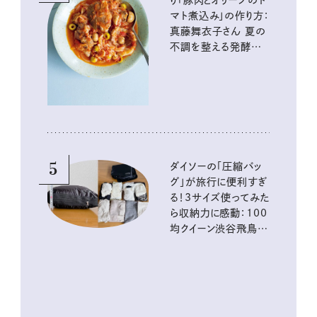
り「豚肉とオリーブのト
マト煮込み」の作り方：
真藤舞衣子さん 夏の
不調を整える発酵レ
シピ
5
ダイソーの「圧縮バッ
グ」が旅行に便利すぎ
る！3サイズ使ってみた
ら収納力に感動：100
均クイーン渋谷飛鳥の
『本当にいいもの』第
10回③