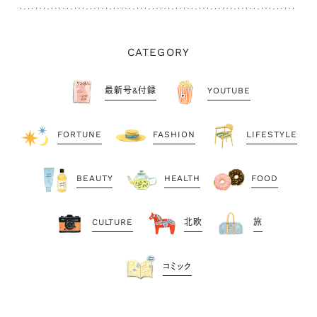
CATEGORY
最新号&付録
YOUTUBE
FORTUNE
FASHION
LIFESTYLE
BEAUTY
HEALTH
FOOD
CULTURE
北欧
旅
コミック