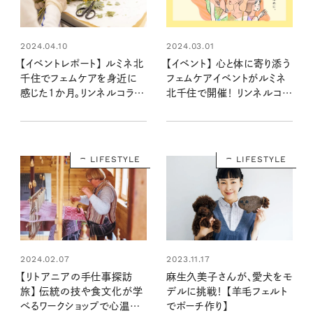
2024.04.10
2024.03.01
【イベントレポート】 ルミネ北
【イベント】 心と体に寄り添う
千住でフェムケアを身近に
フェムケアイベントがルミネ
感じた1か月。リンネルコラボ
北千住で開催！ リンネルコラ
ワークショップも盛り上がりま
ボのワークショップや、限定
した
ショップ＆アイテムが続々登
場
LIFESTYLE
LIFESTYLE
2024.02.07
2023.11.17
【リトアニアの手仕事探訪
麻生久美子さんが、愛犬をモ
旅】 伝統の技や食文化が学
デルに挑戦！ 【羊毛フェルト
べるワークショップで心温ま
でポーチ作り】