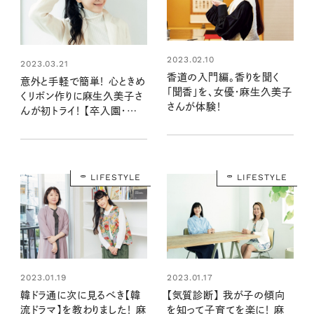
2023.02.10
2023.03.21
香道の入門編。香りを聞く
意外と手軽で簡単！ 心ときめ
「聞香」を、女優・麻生久美子
くリボン作りに麻生久美子さ
さんが体験！
んが初トライ！ 【卒入園・卒
入学式にも】
LIFESTYLE
LIFESTYLE
2023.01.19
2023.01.17
韓ドラ通に次に見るべき【韓
【気質診断】 我が子の傾向
流ドラマ】を教わりました！ 麻
を知って子育てを楽に！ 麻