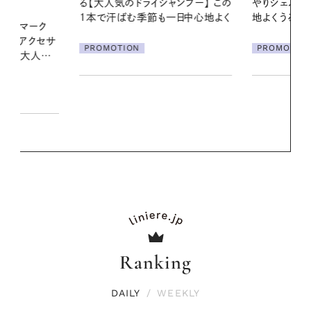
ンプー】 この
やりジェルと出合う。暑い季節に心
の一日。汗ば
一日中心地よく
地よくうるおう、軽やかなボディケ
に過ごす私
ア
PROMOTION
PROMOTIO
Ranking
DAILY
/
WEEKLY