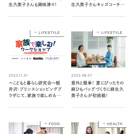
生久美子さんも興味津々！
生久美子さんキッズコーチン
グを学ぶ！
LIFESTYLE
LIFESTYLE
2022.11.01
2022.08.07
～こどもと暮らし研究会～軽
意外と簡単！ 夏にぴったりの
井沢・プリンスショッピングプ
麻ひもバッグづくりに麻生久
ラザにて、家族で楽しめるワ
美子さんが初挑戦！
ークショップ開催！
FOOD
HEALTH