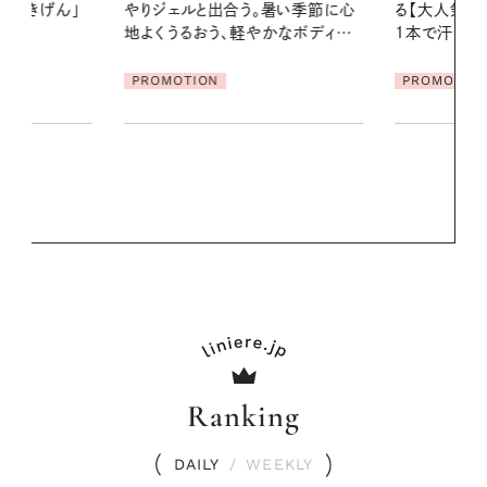
暑い季節に心
る【大人気のドライシャンプー】 この
2026.07.21
かなボディケ
1本で汗ばむ季節も一日中心地よく
【高山都さん
発・ベーリングの
PROMOTION
リーとの重ね
夏スタイル３
PROMOTIO
Ranking
DAILY
/
WEEKLY