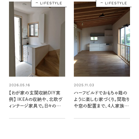
LIFESTYLE
LIFESTYLE
2026.05.16
2025.11.03
【わが家の玄関収納DIY実
ハーフビルドでおもちゃ箱の
例】 IKEAの収納や、北欧ヴ
ように楽しむ家づくり。間取り
ィンテージ家具で。日々の身
や窓の配置まで、4人家族が
支度を快適にするためのア
心地よく過ごす工夫を詰め
ップデート
込んで