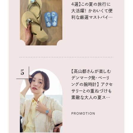
4選】この夏の旅行に
大活躍！ かわいくて便
利な厳選マストバイア
イテム
5
【高山都さんが楽しむ
デンマーク発・ベーリ
ングの腕時計】 アクセ
サリーとの重ねづけも
素敵な大人の夏スタイ
ル３選
PROMOTION