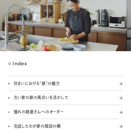
Index
M
u
t
住まいにおける“鉄”の魅力
e
古い家の鉄の風合いを活かして
憧れの鉄屋さんへのオーダー
完成したわが家の階段の柵