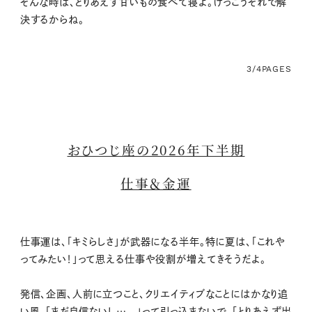
そんな時は、とりあえず甘いもの食べて寝よ。けっこうそれで解
決するからね。
3/4
PAGES
おひつじ座の2026年下半期
仕事＆金運
仕事運は、「キミらしさ」が武器になる半年。特に夏は、「これや
ってみたい！」って思える仕事や役割が増えてきそうだよ。
発信、企画、人前に立つこと、クリエイティブなことにはかなり追
い風。「まだ自信ないし…...」って引っ込まないで。「とりあえず出