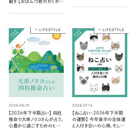
動き 【おぱんつ君のわくわく
楽しい星占い】
LIFESTYLE
LIFESTYLE
2026.06.19
2026.07.14
【2026年下半期占い】 四柱
【ねこ占い・2026年下半期
推命で大串ノリコさんが占う、
の運勢】 今年後半の全体運
心豊かに過ごすためのヒント
と人付き合いの心得、そして
とアクション
12種のねこの運命は？