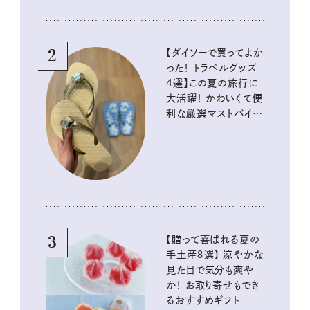
2
【ダイソーで買ってよか
った！ トラベルグッズ
4選】この夏の旅行に
大活躍！ かわいくて便
利な厳選マストバイア
イテム
3
【贈って喜ばれる夏の
手土産８選】 涼やかな
見た目で気分も爽や
か！ お取り寄せもでき
るおすすめギフト