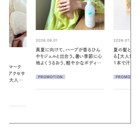
2026.07.24
2026.06.01
ブが香るひん
夏の髪と心が瞬時にリフレッシュす
お出かけ前の
暑い季節に心
る【大人気のドライシャンプー】 この
の一日。汗ば
かなボディケ
1本で汗ばむ季節も一日中心地よく
に過ごす私
PROMOTION
PROMOTIO