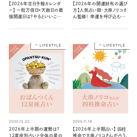
【2026年吉日予報カレンダ
【2026年の開運財布の選び
ー】 一粒万倍日×天赦日の最
方】人気占い師・大串ノリコさ
強開運日は？やるといいこと
ん監修！ 幸運を呼び込む注
やNG行動まで丸わかり！
目の色やモチーフ、新調すべ
き開運日は？
LIFESTYLE
LIFESTYLE
2025.12.22
2025.11.19
2026年上半期の運勢は？
【2026年上半期占い】 四柱
12星座別占いと全体の星の
推命で大串ノリコさんが占う、