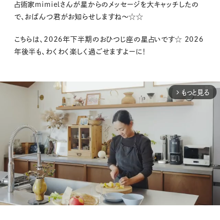
占術家mimielさんが星からのメッセージを大キャッチしたの
で、おぱんつ君がお知らせしますね〜☆☆
こちらは、2026年下半期のおひつじ座の星占いです☆ 2026
年後半も、わくわく楽しく過ごせますよーに！
もっと見る
arrow_forward_ios