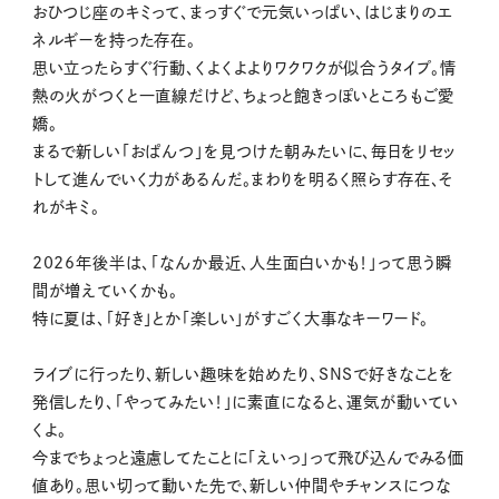
おひつじ座のキミって、まっすぐで元気いっぱい、はじまりのエ
ネルギーを持った存在。
思い立ったらすぐ行動、くよくよよりワクワクが似合うタイプ。情
熱の火がつくと一直線だけど、ちょっと飽きっぽいところもご愛
嬌。
まるで新しい「おぱんつ」を見つけた朝みたいに、毎日をリセッ
トして進んでいく力があるんだ。まわりを明るく照らす存在、そ
れがキミ。
2026年後半は、「なんか最近、人生面白いかも！」って思う瞬
間が増えていくかも。
特に夏は、「好き」とか「楽しい」がすごく大事なキーワード。
ライブに行ったり、新しい趣味を始めたり、SNSで好きなことを
発信したり、「やってみたい！」に素直になると、運気が動いてい
くよ。
今までちょっと遠慮してたことに「えいっ」って飛び込んでみる価
値あり。思い切って動いた先で、新しい仲間やチャンスにつな