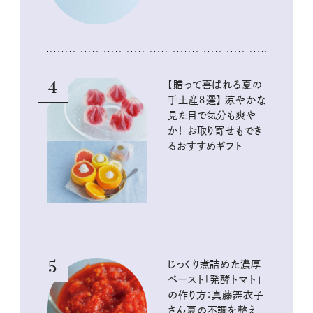
4
【贈って喜ばれる夏の
手土産８選】 涼やかな
見た目で気分も爽や
か！ お取り寄せもでき
るおすすめギフト
5
じっくり煮詰めた濃厚
ペースト「発酵トマト」
の作り方：真藤舞衣子
さん夏の不調を整え