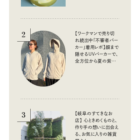
2
【ワークマンで売り切
れ続出中「不審者パー
カー」着用レポ】顔まで
隠せるUVパーカーで、
全方位から夏の紫外
線をブロック
3
【岐阜のすてきなお
店】 心ときめくものと、
作り手の想いに出会え
る、お気に入りの雑貨