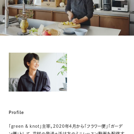
M
u
t
e
Profile
「
green & knot
」主宰。2020年
４
月から「フラワー便」「ガーデ
ン便」として、花材の発送
+
活け方のミニレッスン動画を配信す