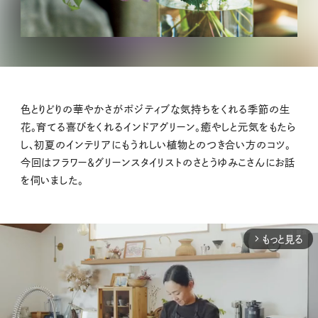
色とりどりの華やかさがポジティブな気持ちをくれる季節の生
花。育てる喜びをくれるインドアグリーン。癒やしと元気をもたら
し、初夏のインテリアにもうれしい植物とのつき合い方のコツ。
今回はフラワー＆グリーンスタイリストのさとうゆみこさんにお話
を伺いました。
もっと見る
arrow_forward_ios