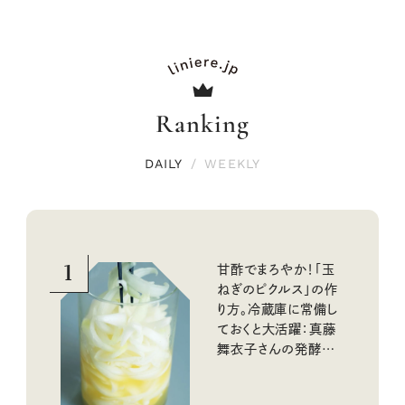
Ranking
DAILY
/
WEEKLY
1
甘酢でまろやか！「玉
ねぎのピクルス」の作
り方。冷蔵庫に常備し
ておくと大活躍：真藤
舞衣子さんの発酵と
酸味の仕込みごはん