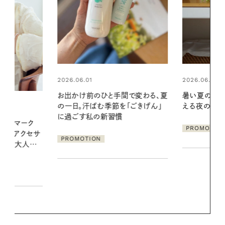
2026.06.01
2026.06.01
間で変わる、夏
暑い夏のナイトルーティン。私を整
真夏に向けて
「ごきげん」
える夜の爽やかご褒美ケア
やりジェルと
地よくうるお
ア
PROMOTION
PROMOTIO