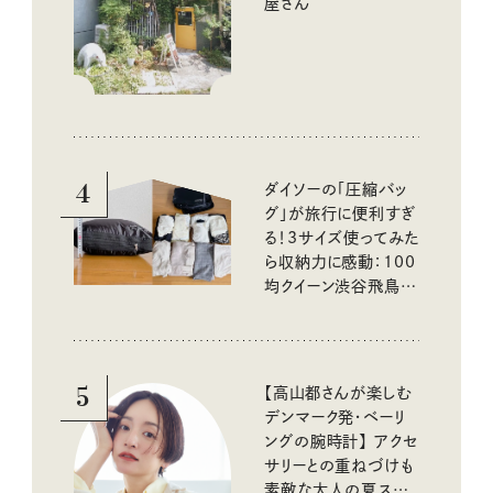
屋さん
4
ダイソーの「圧縮バッ
グ」が旅行に便利すぎ
る！3サイズ使ってみた
ら収納力に感動：100
均クイーン渋谷飛鳥の
『本当にいいもの』第
10回③
5
【高山都さんが楽しむ
デンマーク発・ベーリ
ングの腕時計】 アクセ
サリーとの重ねづけも
素敵な大人の夏スタイ