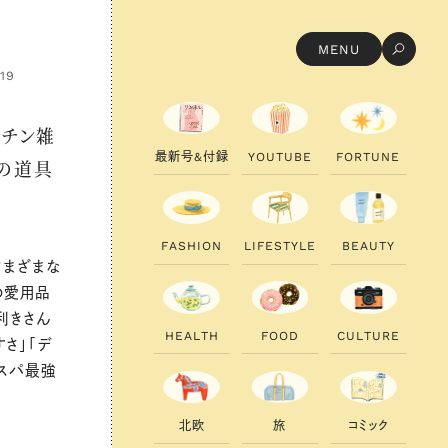
MENU
.19
ッチン雑
最
新
号
&
付
録
Y
O
U
T
U
B
E
F
O
R
T
U
N
E
しの道具
F
A
S
H
I
O
N
L
I
F
E
S
T
Y
L
E
B
E
A
U
T
Y
さまざまな
の愛用品
利きさん
H
E
A
L
T
H
F
O
O
D
C
U
L
T
U
R
E
さ」「デ
コスパ最強
北
欧
旅
コ
ミ
ッ
ク