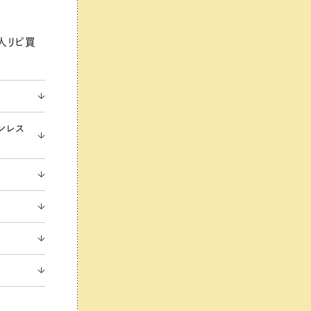
人リピ買
ンレス