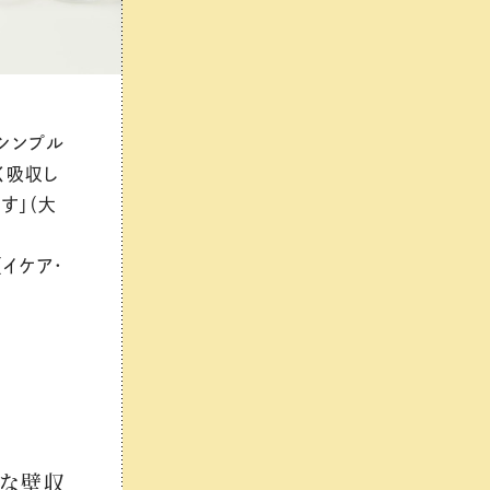
。シンプル
く吸収し
す」（大
（イケア・
利な壁収