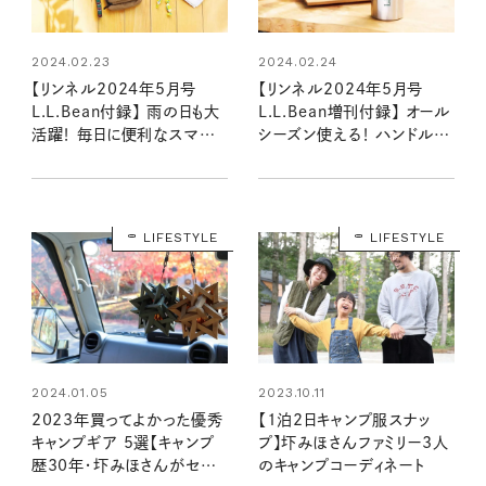
2024.02.23
2024.02.24
【リンネル2024年5月号
【リンネル2024年5月号
L.L.Bean付録】 雨の日も大
L.L.Bean増刊付録】 オール
活躍！ 毎日に便利なスマホ
シーズン使える！ ハンドル付
ショルダー（3/19発売リンネ
きで便利なサーモボトル
ル2024年5月号通常号）
（3/19発売リンネル2024
年5月号増刊）
LIFESTYLE
LIFESTYLE
2024.01.05
2023.10.11
2023年買ってよかった優秀
【1泊2日キャンプ服スナッ
キャンプギア 5選【キャンプ
プ】圷みほさんファミリー3人
歴30年・圷みほさんがセレク
のキャンプコーディネート