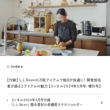
Index
M
u
t
【付録】 L.L.Beanの万能アイテムで毎日が快適に！ 開発担当
e
者が語る2アイテムの魅力 【リンネル2024年5月号・増刊号】
リンネル2024年5月号付録
「L.L.Bean」 撥水素材の多機能スマホショルダー