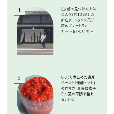
4
【京都で見つけたお気
に入り3店】OSAJIの
新店に、フランス菓子
店のプレートラン
チ……おいしいのんび
り街歩き。
5
じっくり煮詰めた濃厚
ペースト「発酵トマト」
の作り方：真藤舞衣子
さん夏の不調を整え
るレシピ