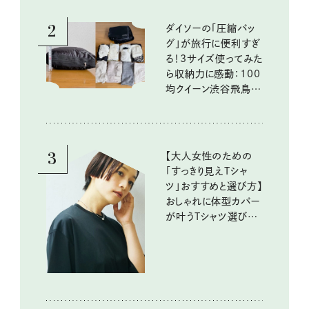
2
ダイソーの「圧縮バッ
グ」が旅行に便利すぎ
る！3サイズ使ってみた
ら収納力に感動：100
均クイーン渋谷飛鳥の
『本当にいいもの』第
10回③
3
【大人女性のための
「すっきり見えTシャ
ツ」おすすめと選び方】
おしゃれに体型カバー
が叶うTシャツ選びの
ポイントは？