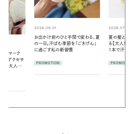
2026.07.24
2026.06.01
間で変わる、夏
夏の髪と心が瞬時にリフレッシュす
暑い夏のナイ
「ごきげん」
る【大人気のドライシャンプー】 この
える夜の爽
1本で汗ばむ季節も一日中心地よく
PROMOTIO
PROMOTION