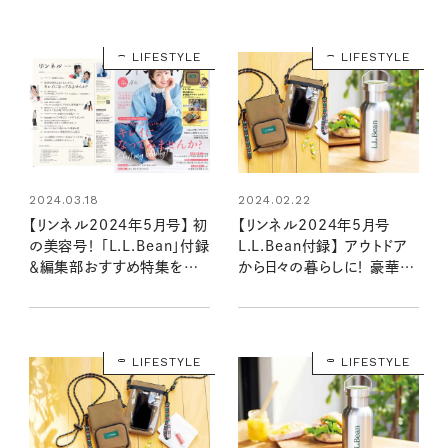
LIFESTYLE
LIFESTYLE
2024.03.18
2024.02.22
【リンネル2024年5月号】 初
【リンネル2024年5月号
の美容号！ 「L.L.Bean」付録
L.L.Bean付録】 アウトドア
＆編集部おすすめ特集を最
から日々の暮らしに！ 豪華す
速レポート＜3月19日発売5
ぎる2アイテムの魅力をいち
月号＞
早くお届け（3/19発売リン
ネル2024年5月号通常号・
増刊号）
LIFESTYLE
LIFESTYLE