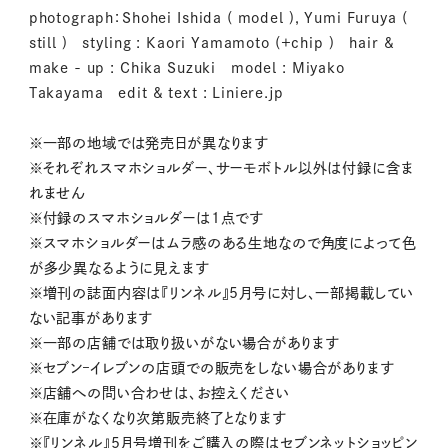
photograph：Shohei Ishida ( model ), Yumi Furuya (
still ) styling : Kaori Yamamoto (+chip ) hair &
make - up : Chika Suzuki model : Miyako
Takayama edit & text : Liniere.jp
※一部の地域では発売日が異なります
※それぞれスマホショルダー、サーモボトル以外は付録に含ま
れません
※付録のスマホショルダーは1点です
※スマホショルダーはムラ感のある生地なので角度によって色
が多少異なるように見えます
※増刊の誌面内容は『リンネル』5月号に対し、一部掲載してい
ない記事があります
※一部の店舗では取り扱いがない場合があります
※セブン‒イレブンの店頭での販売をしない場合があります
※店舗への問い合わせは、お控えください
※在庫がなくなり次第販売終了となります
※『リンネル』5月号増刊をご購入の際はセブンネットショッピン