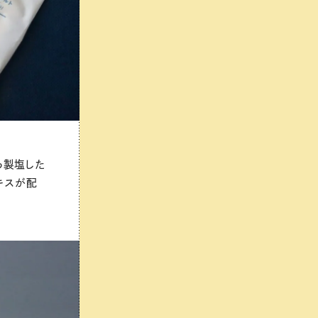
ら製塩した
キスが配