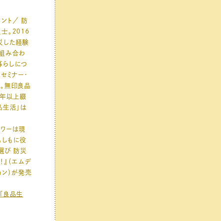
ント／ 防
士。2016
災した経験
組み合わ
暮らしにつ
セミナー・
。無印良品
0年以上綴
品生活」は
、
ォロワーは現
もしもに役
選び 防災
！』（エムデ
ョン）が発売
「良品生