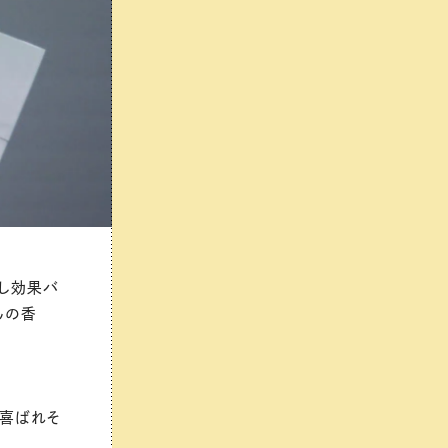
やし効果バ
んの香
も喜ばれそ