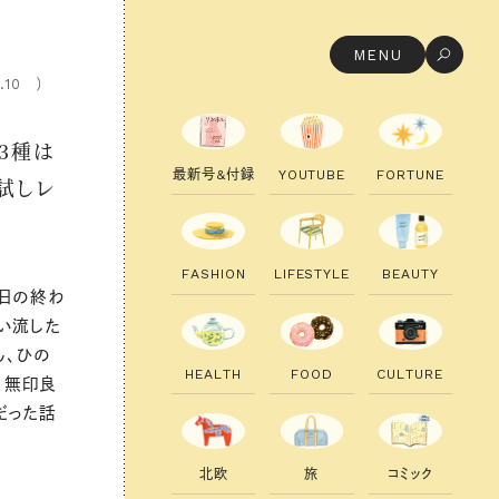
MENU
.10
3種は
最
新
号
&
付
録
Y
O
U
T
U
B
E
F
O
R
T
U
N
E
試しレ
F
A
S
H
I
O
N
L
I
F
E
S
T
Y
L
E
B
E
A
U
T
Y
一日の終わ
い流した
ん、ひの
H
E
A
L
T
H
F
O
O
D
C
U
L
T
U
R
E
、無印良
だった話
北
欧
旅
コ
ミ
ッ
ク