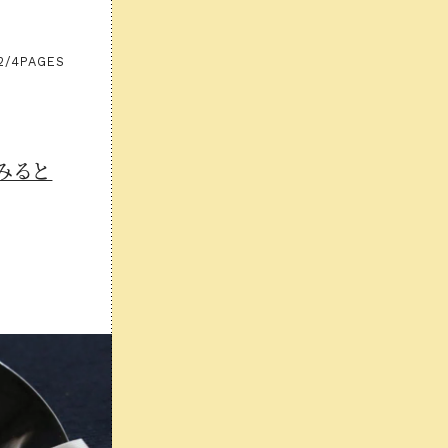
2/4
PAGES
みると