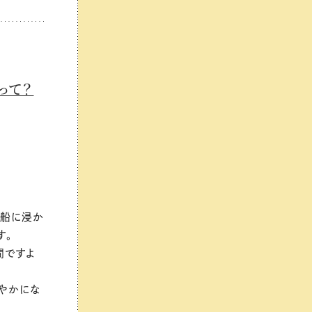
って？
湯船に浸か
す。
間ですよ
爽やかにな