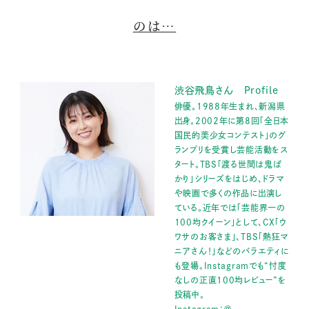
のは…
渋谷飛鳥さん Profile
俳優。1988年生まれ、新潟県
出身。2002年に第8回「全日本
国民的美少女コンテスト」のグ
ランプリを受賞し芸能活動をス
タート。TBS「渡る世間は鬼ば
かり」シリーズをはじめ、ドラマ
や映画で多くの作品に出演し
ている。近年では「芸能界一の
100均クイーン」として、CX「ウ
ワサのお客さま」、TBS「熱狂マ
ニアさん！」などのバラエティに
も登場。Instagramでも“忖度
なしの正直100均レビュー”を
投稿中。
Instagram：＠