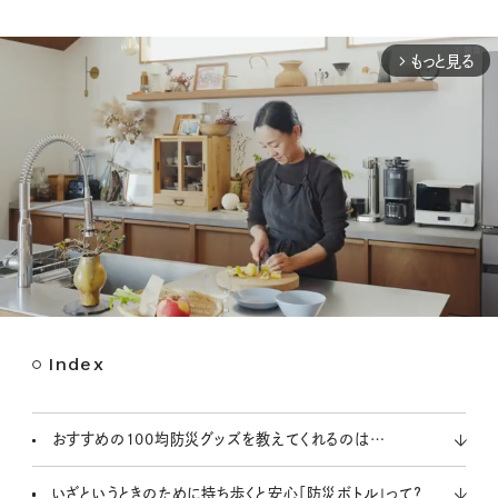
もっと見る
arrow_forward_ios
Index
M
u
t
おすすめの100均防災グッズを教えてくれるのは…
e
いざというときのために持ち歩くと安心「防災ボトル」って？