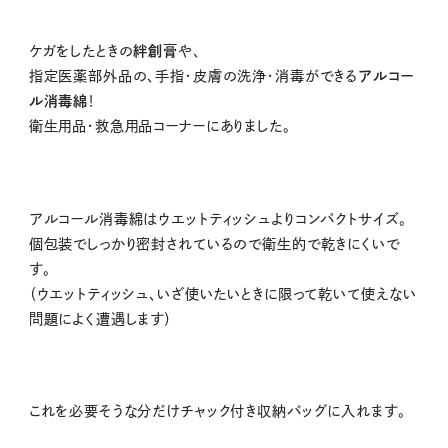
ケガをしたときの
絆創膏
や、
指定医薬部外品の、手指・皮膚の洗浄・消毒ができる
アルコー
ル消毒綿
！
衛生用品・救急用品コーナーにありました。
アルコール消毒綿はウエットティッシュよりコンパクトサイズ。
個包装でしっかり密封されているので衛生的で乾きにくいで
す。
（ウエットティッシュ、いざ使いたいときに限って乾いて使えない
問題によく遭遇します）
これを必要そうな分だけチャック付き収納バッグに入れます。