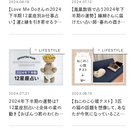
2024.06.19
2024.07.13
【Love Me Doさんの2024
【鳳凰数術で占う2024年下
下半期12星座別お仕事占
半期の運勢】 繊細さんに届
い】 運と縁を引き寄せるラブ
けたい占い師・暮れの酉さん
ちゃんの星読み
の言葉
LIFESTYLE
LIFESTYLE
2024.07.21
2023.06.15
2024年下半期の運勢は？
【ねこのこ心理テスト】 3匹
12星座別占いと全体の星の
の猫の話題を想像して、あな
動き 【おぱんつ君のわくわく
たが今気になっていることや
楽しい星占い】
心配事がわかります……に
ゃ！