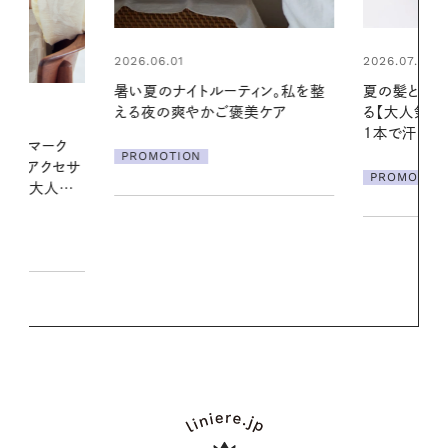
2026.07.24
2026.06.01
ィン。私を整
夏の髪と心が瞬時にリフレッシュす
お出かけ前の
美ケア
る【大人気のドライシャンプー】 この
の一日。汗ば
1本で汗ばむ季節も一日中心地よく
に過ごす私
PROMOTION
PROMOTIO