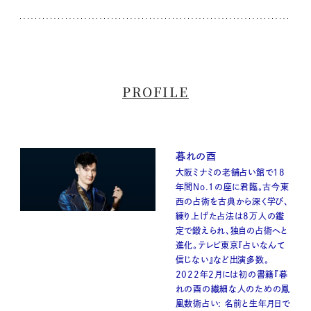
PROFILE
暮れの酉
大阪ミナミの老舗占い館で18
年間No.1の座に君臨。古今東
西の占術を古典から深く学び、
練り上げた占法は8万人の鑑
定で鍛えられ、独自の占術へと
進化。テレビ東京『占いなんて
信じない』など出演多数。
2022年2月には初の書籍『暮
れの酉の繊細な人のための鳳
凰数術占い: 名前と生年月日で