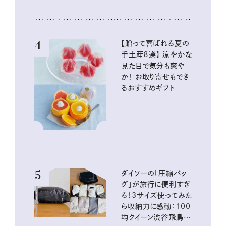
4
【贈って喜ばれる夏の
手土産８選】 涼やかな
見た目で気分も爽や
か！ お取り寄せもでき
るおすすめギフト
5
ダイソーの「圧縮バッ
グ」が旅行に便利すぎ
る！3サイズ使ってみた
ら収納力に感動：100
均クイーン渋谷飛鳥の