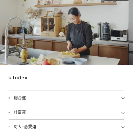
Index
M
u
t
総合運
e
仕事運
対人・恋愛運