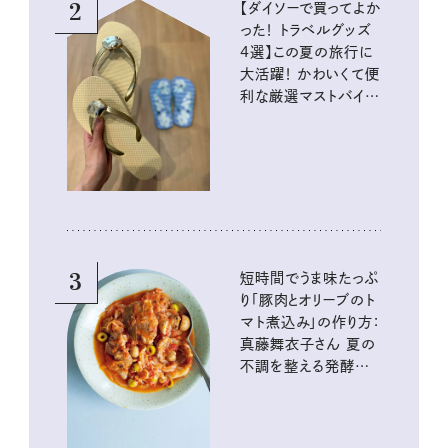
2
【ダイソーで買ってよか
った！ トラベルグッズ
4選】この夏の旅行に
大活躍！ かわいくて便
利な厳選マストバイア
イテム
3
短時間でうま味たっぷ
り「豚肉とオリーブのト
マト煮込み」の作り方：
真藤舞衣子さん 夏の
不調を整える発酵レ
シピ