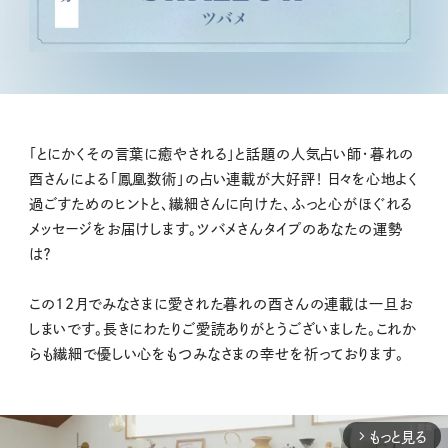
「とにかくその言葉に癒やされる」と話題の人気占い師・暮れの
酉さんによる「鳳凰数術」の占い連載が大好評！ 日々を心地よく
過ごすためのヒントと、繊細さんに向けた、ふっと心がほぐれる
メッセージをお届けします。ツバメさんタイプのあなたの運勢
は？
この12月でみなさまに愛された暮れの酉さんの連載は一旦お
しまいです。長きにわたりご愛読ありがとうございました。これか
らも繊細で優しい心をもつみなさまの幸せを祈っております。
もっと見る
arrow_forward_ios