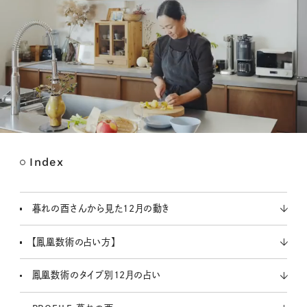
Index
M
u
t
暮れの酉さんから見た12月の動き
e
【鳳凰数術の占い方】
鳳凰数術のタイプ別12月の占い