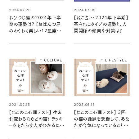
2024.07.20
2024.07.05
おひつじ座の2024年下半
【ねこ占い・2024年下半期】
期の運勢は？ 【おぱんつ君
茶白ねこタイプの運勢と、人
のわくわく楽しい12星座占
間関係の傾向や対策は？
い】
CULTURE
LIFESTYLE
2024.02.15
2023.06.15
【ねこのこ心理テスト】 生ま
【ねこのこ心理テスト】 3匹
れ変わるならどの猫？ ラッキ
の猫の話題を想像して、あな
ーをもたらす人がわかるにゃ
たが今気になっていることや
ー
心配事がわかります……に
ゃ！