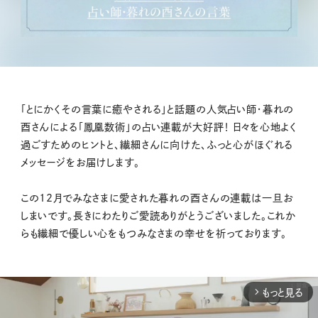
「とにかくその言葉に癒やされる」と話題の人気占い師・暮れの
酉さんによる「鳳凰数術」の占い連載が大好評！ 日々を心地よく
過ごすためのヒントと、繊細さんに向けた、ふっと心がほぐれる
メッセージをお届けします。
この12月でみなさまに愛された暮れの酉さんの連載は一旦お
しまいです。長きにわたりご愛読ありがとうございました。これか
らも繊細で優しい心をもつみなさまの幸せを祈っております。
もっと見る
arrow_forward_ios