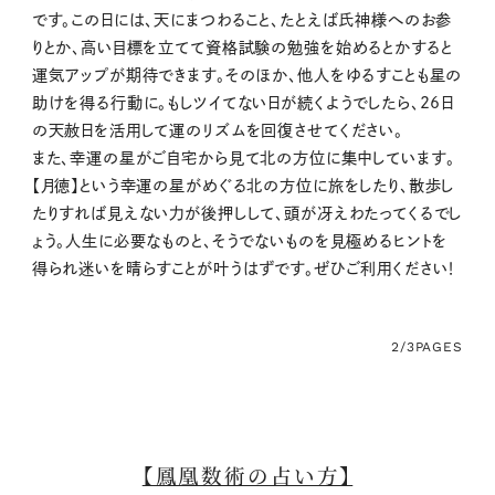
です。この日には、天にまつわること、たとえば氏神様へのお参
りとか、高い目標を立てて資格試験の勉強を始めるとかすると
運気アップが期待できます。そのほか、他人をゆるすことも星の
助けを得る行動に。もしツイてない日が続くようでしたら、26日
の天赦日を活用して運のリズムを回復させてください。
また、幸運の星がご自宅から見て北の方位に集中しています。
【月徳】という幸運の星がめぐる北の方位に旅をしたり、散歩し
たりすれば見えない力が後押しして、頭が冴えわたってくるでし
ょう。人生に必要なものと、そうでないものを見極めるヒントを
得られ迷いを晴らすことが叶うはずです。ぜひご利用ください！
2/3
PAGES
【鳳凰数術の占い方】