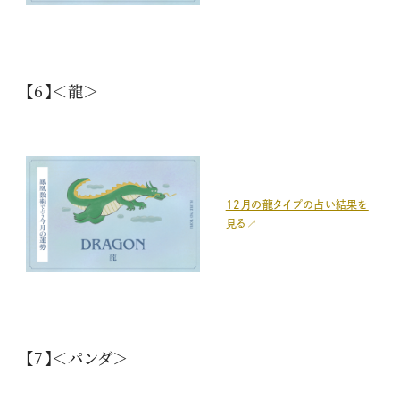
【6】＜龍＞
12月の龍タイプの占い結果を
見る↗
【7】＜パンダ＞