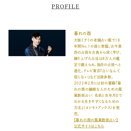
PROFILE
暮れの酉
大阪ミナミの老舗占い館で18
年間No.1の座に君臨。古今東
西の占術を古典から深く学び、
練り上げた占法は8万人の鑑
定で鍛えられ、独自の占術へと
進化。テレビ東京『占いなんて
信じない』など出演多数。
2022年2月には初の書籍『暮
れの酉の繊細な人のための鳳
凰数術占い: 名前と生年月日で
わかる生きやすくなるための
方法』（ヨシモトブックス）を発
売。
【暮れの酉の鳳凰数術占い】
公式サイトはこちら