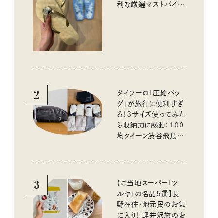
利な厳選マストバイア
イテム
2
ダイソーの「圧縮バッ
グ」が旅行に便利すぎ
る！3サイズ使ってみた
ら収納力に感動：100
均クイーン渋谷飛鳥の
『本当にいいもの』第
10回③
3
【ご当地スーパー「ツ
ルヤ」の名品5選】長
野在住・地元民のお気
に入り！ 軽井沢旅のお