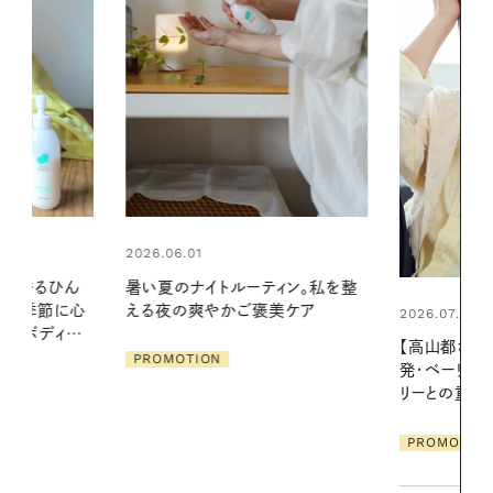
2026.07.24
ィン。私を整
夏の髪と心が
美ケア
る【大人気の
2026.07.21
1本で汗ばむ
【高山都さんが楽しむデンマーク
発・ベーリングの腕時計】 アクセサ
PROMOTIO
リーとの重ねづけも素敵な大人の
夏スタイル３選
PROMOTION