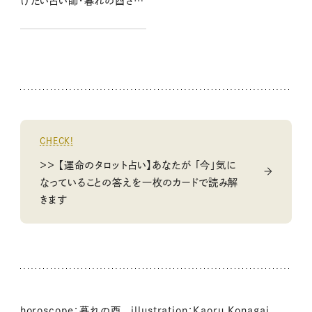
けたい占い師・暮れの酉さん
の言葉
CHECK!
＞＞ 【運命のタロット占い】あなたが 「今」気に
なっていることの答えを一枚のカードで読み解
きます
horoscope：暮れの酉 illustration：Kaoru Konagai