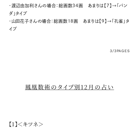
・渡辺由加利さんの場合：総画数34画 あまりは【7】→「パン
ダ」タイプ
・山田花子さんの場合：総画数18画 あまりは【9】→「孔雀」タ
イプ
3/3
PAGES
鳳凰数術のタイプ別12月の占い
【1】＜キツネ＞