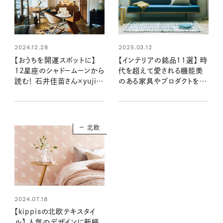
2024.12.28
2025.03.12
【おうちを開運スポットに】
【インテリアの銘品11選】 時
12星座のシャドームーンから
代を超えて愛される機能美
読む！ 石井佳苗さん×yujiさ
のある家具やプロダクトを、
んの自分を“整える”インテリ
スタイリストに教えてもらいま
ア
した
北欧
2024.07.18
【kippisの北欧テキスタイ
ル】 人気のデザインに新柄