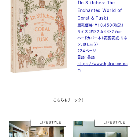
『In Stitches: The
Enchanted World of
Coral & Tusk』
販売価格：￥10,450（税込）
サイズ：約22.5×3×29cm
ハードカバー本（表裏表紙：リネ
ン、刺しゅう）
224ページ
言語：英語
https://www.hpfrance.co
m
こちらもチェック！
LIFESTYLE
LIFESTYLE