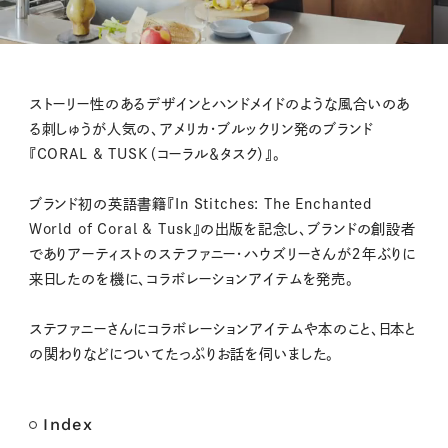
M
ストーリー性のあるデザインとハンドメイドのような風合いのあ
u
る刺しゅうが人気の、アメリカ・ブルックリン発のブランド
t
『CORAL & TUSK（コーラル＆タスク）』。
e
ブランド初の英語書籍『In Stitches: The Enchanted
World of Coral & Tusk』の出版を記念し、ブランドの創設者
でありアーティストのステファニー・ハウズリーさんが２年ぶりに
来日したのを機に、コラボレーションアイテムを発売。
ステファニーさんにコラボレーションアイテムや本のこと、日本と
の関わりなどについてたっぷりお話を伺いました。
Index