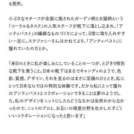
も発売。
小ぶりなモチーフが全面に施されたガーデン柄と犬猫柄という
「コーラル＆タスク」の人気モチーフが靴下に落とし込まれ、「ア
ンティパスト」の繊細なものづくりによって、日常に取り入れやす
い一足に。ステファニーさんはかねてより、「アンティパスト」に
憧れていたのだとか。
「来日のときに私が楽しみにしていることの一つが、とびきり特別
な靴下を買うこと。日本の靴下はまるでキャンディのようで、色
彩、質感、デザイン、それを見るのはまさに至福のひととき。私に
とって日本ならではの特別な体験です。だから私にとって憧れ
のアンティパストとコラボレーションできることは夢のようでし
た。私のデザインをニットにしたらどうなるかは全然わからなか
ったので、ニットのプロと、お互いの得意分野を生かしたすごく
いいコラボレーションになったと思います」