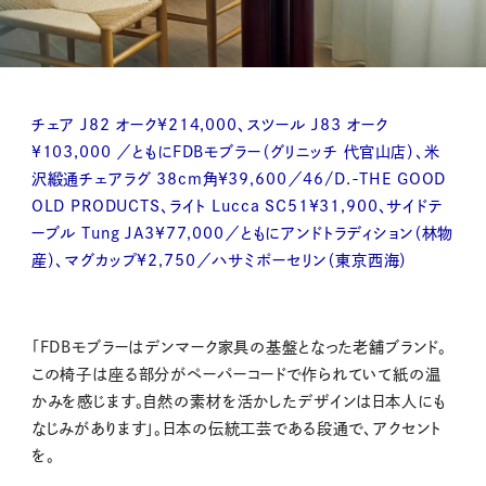
チェア J82 オーク¥214,000、スツール J83 オーク
¥103,000 ／ともにFDBモブラー（グリニッチ 代官山店）、米
沢緞通チェアラグ 38cm角¥39,600／46/D.-THE GOOD
OLD PRODUCTS、ライト Lucca SC51¥31,900、サイドテ
ーブル Tung JA3¥77,000／ともにアンドトラディション（林物
産）、マグカップ¥2,750／ハサミポーセリン（東京西海）
「FDBモブラーはデンマーク家具の基盤となった老舗ブランド。
この椅子は座る部分がペーパーコードで作られていて紙の温
かみを感じます。自然の素材を活かしたデザインは日本人にも
なじみがあります」。日本の伝統工芸である段通で、アクセント
を。