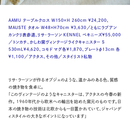
AAMU テーブルクロス W150×H 260cm ¥24,200、
MAUSTE タオル W48×H70cm ¥3,630／ともにラプアン
カンクリ表参道、リサ・ラーソン KENNEL ペキニーズ¥55,000
／トンカチ、かしわ窯ヴィンテージライクキャニスター S
530mL¥4,620、コモド マグ各¥1,870、プレートφ13cm 各
¥1,100／アクタス、その他／スタイリスト私物
リサ・ラーソンが作るオブジェのような、温かみのある色、質感
の焼き物を食卓に。
「このヴィンテージのようなキャニスターは、アクタスの今春の新
作。 1960年代から欧米への輸出を始めた窯元のものです。日
本の焼き物の技術は北欧からも一目置かれていて、ジャパンデ
ィスタイルの大きなポイントになっています」