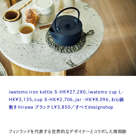
iwatemo iron kettle S-HK¥27,280、iwatemo cup L-
HK¥3,135、cup S-HK¥2,706、jar -HK¥8,096、わら鍋
敷き hirawa ブラック L¥3,850／すべてdesignshop
フィンランドを代表する世界的なデザイナーとコラボした南部鉄