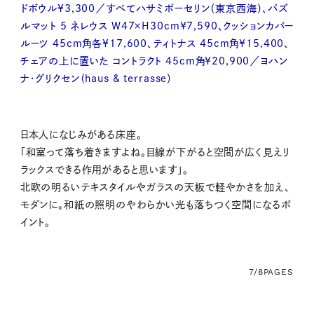
ドボウル¥3,300／すべてハサミポーセリン（東京西海）、パズ
ルマット 5 ネレウス W47×H30cm¥7,590、クッションカバー
ルーツ 45cm角各¥17,600、ティトナス 45cm角¥15,400、
チェアの上に置いた コントラクト 45cm角¥20,900／ヨハン
ナ・グリクセン（haus & terrasse）
日本人になじみがある床座。
「和室って落ち着きますよね。目線が下がると空間が広く見えリ
ラックスできる作用があると思います」。
北欧の明るいテキスタイルやガラスの天板で軽やかさを加え、
モダンに。和紙の照明のやわらかい光も落ちつく空間になるポ
イント。
7/8
PAGES