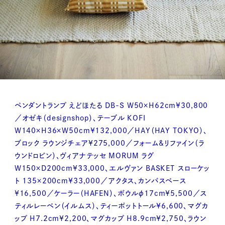
ペンダントランプ えどほたる DB-S W50×H62cm¥30,800
／オゼキ（designshop）、テーブル KOFI
W140×H36×W50cm¥132,000／HAY（HAY TOKYO）、
ブロック ラウンジチェア¥275,000／フォーム&リファイン（ラ
ウンドロビン）、ヴィアナテッセ MORUM ラグ
W150×D200cm¥33,000、エルヴァン BASKET スローケッ
ト 135×200cm¥33,000／アクタス、カンバスベース
¥16,500／ケーラー（HAFEN）、ボウルφ17cm¥5,500／ス
ティルレーベン（イルムス）、ティーポットトール¥6,600、マグカ
ップ H7.2cm¥2,200、マグカップ H8.9cm¥2,750、ラウン