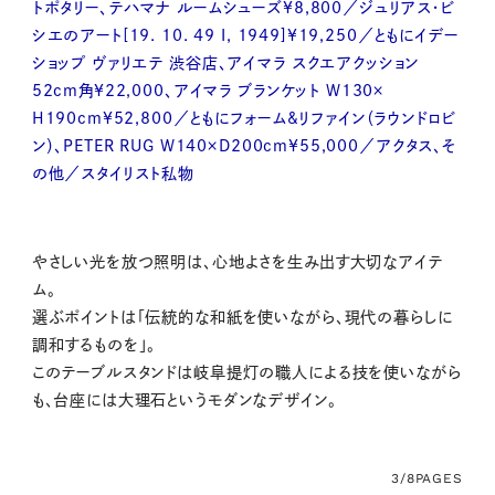
トポタリー、テハマナ ルームシューズ¥8,800／ジュリアス・ビ
シエのアート[19. 10. 49 I, 1949]¥19,250／ともにイデー
ショップ ヴァリエテ 渋谷店、アイマラ スクエアクッション
52cm角¥22,000、アイマラ ブランケット W130×
H190cm¥52,800／ともにフォーム&リファイン（ラウンドロビ
ン）、PETER RUG W140×D200cm¥55,000／アクタス、そ
の他／スタイリスト私物
やさしい光を放つ照明は、心地よさを生み出す大切なアイテ
ム。
選ぶポイントは「伝統的な和紙を使いながら、現代の暮らしに
調和するものを」。
このテーブルスタンドは岐阜提灯の職人による技を使いながら
も、台座には大理石というモダンなデザイン。
3/8
PAGES