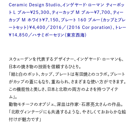
Ceramic Design Studio、インゲヤード・ローマン ティーポッ
ト L ブルー¥25,300、ティーカップ M ブルー¥7,700、ティー
カップ M ホワイト¥7,150、プレート 160 ブルー（カップとプレ
ートセット）¥4,400／2016／（2016 Cor poration）、トレー
¥14,850／ハサミポーセリン（東京西海）
スウェーデンを代表するデザイナー、インゲヤード・ローマンも、
日本の焼き物の技術を信頼するひとり。
「紺と白のポット、カップ、プレートは有田焼とのコラボ。プレート
がカップの蓋にもなり、重ねられ、さまざまな使い方ができます。
この機能性と美しさ、日本と北欧の両方のよさを持つアイテ
ム」。
動物モチーフのオブジェ、深皿は作家・石原亮太さんの作品。
「北欧ヴィンテージにも共通するような、やさしくておおらかな絵
付けが魅力です」