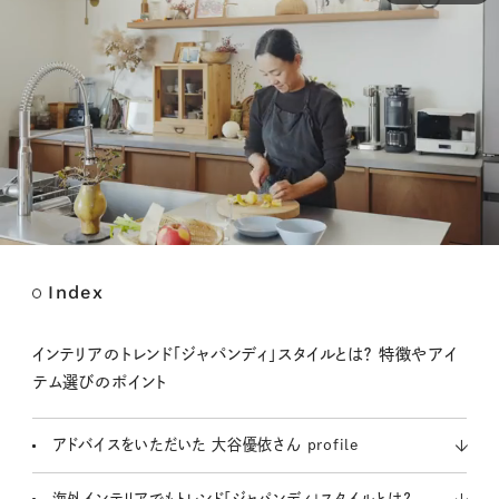
Index
M
u
t
インテリアのトレンド「ジャパンディ」スタイルとは？ 特徴やアイ
e
テム選びのポイント
アドバイスをいただいた 大谷優依さん profile
海外インテリアでもトレンド「ジャパンディ」スタイルとは？