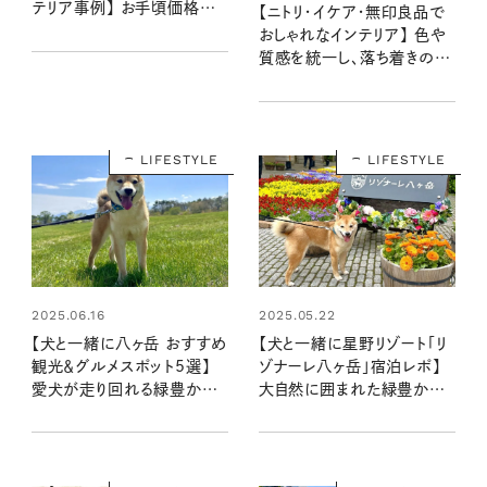
テリア事例】 お手頃価格で
【ニトリ・イケア・無印良品で
センスのいいリビング・ダイニ
おしゃれなインテリア】 色や
ング・キッチン・寝室・玄関
質感を統一し、落ち着きのあ
に！
る空間に：マキさん宅
LIFESTYLE
LIFESTYLE
2025.06.16
2025.05.22
【犬と一緒に八ヶ岳 おすすめ
【犬と一緒に星野リゾート「リ
観光＆グルメスポット5選】
ゾナーレ八ヶ岳」宿泊レポ】
愛犬が走り回れる緑豊かな
大自然に囲まれた緑豊かな
広場やおいしいお店情報を
場所でグルメやカヤックを満
お届け！： 豆柴・まもるの旅日
喫！： 豆柴・まもるの旅日記
記