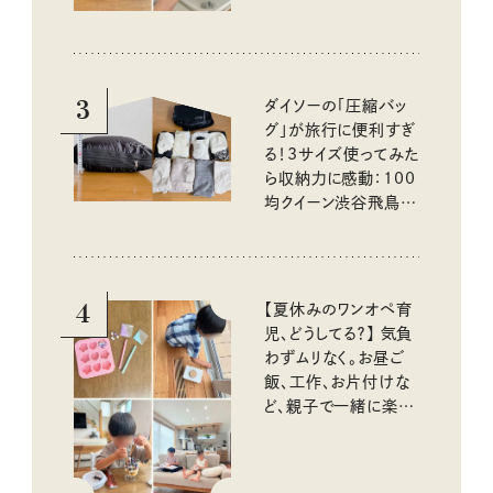
3
ダイソーの「圧縮バッ
グ」が旅行に便利すぎ
る！3サイズ使ってみた
ら収納力に感動：100
均クイーン渋谷飛鳥の
『本当にいいもの』第
10回③
4
【夏休みのワンオペ育
児、どうしてる？】 気負
わずムリなく。お昼ご
飯、工作、お片付けな
ど、親子で一緒に楽し
める工夫