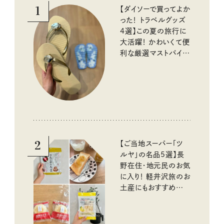
1
【ダイソーで買ってよか
った！ トラベルグッズ
4選】この夏の旅行に
大活躍！ かわいくて便
利な厳選マストバイア
イテム
2
【ご当地スーパー「ツ
ルヤ」の名品5選】長
野在住・地元民のお気
に入り！ 軽井沢旅のお
土産にもおすすめのお
いしいもの