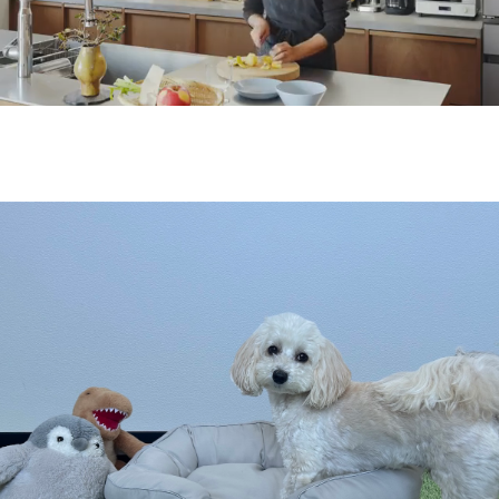
M
u
t
e