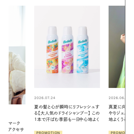
2026.06.01
2026.06.01
リフレッシュす
真夏に向けて、ハーブが香るひん
暑い夏のナイ
ンプー】 この
やりジェルと出合う。暑い季節に心
える夜の爽
一日中心地よく
地よくうるおう、軽やかなボディケ
ア
PROMOTIO
PROMOTION