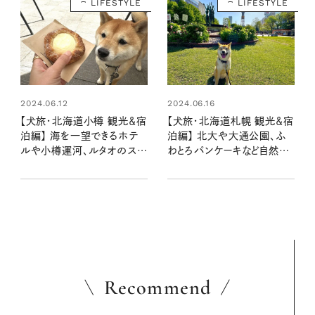
LIFESTYLE
LIFESTYLE
2024.06.12
2024.06.16
【犬旅・北海道小樽 観光＆宿
【犬旅・北海道札幌 観光＆宿
泊編】 海を一望できるホテ
泊編】 北大や大通公園、ふ
ルや小樽運河、ルタオのスイ
わとろパンケーキなど自然や
ーツを満喫！：豆柴・まもるく
グルメをレポート：豆柴・まも
んの旅日記
るくんの旅日記
Recommend