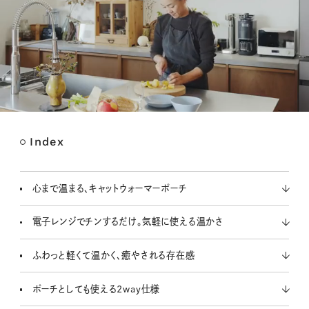
Index
M
u
t
心まで温まる、キャットウォーマーポーチ
e
電子レンジでチンするだけ。気軽に使える温かさ
ふわっと軽くて温かく、癒やされる存在感
ポーチとしても使える2way仕様