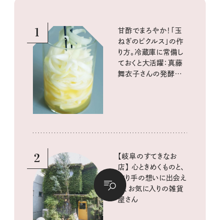
1
甘酢でまろやか！「玉
ねぎのピクルス」の作
り方。冷蔵庫に常備し
ておくと大活躍：真藤
舞衣子さんの発酵と
酸味の仕込みごはん
2
【岐阜のすてきなお
店】 心ときめくものと、
作り手の想いに出会え
る、お気に入りの雑貨
屋さん