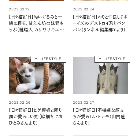
2023.02.19
2023.02.24
【日々猫好日】ぬいぐるみと一
【日々猫好日】わりと仲良し？ボ
緒に寝る、甘えん坊の妹猫も
ーイズのデストロイ君とバン
っぷ（靴職人 カザワサキエさ
バン（リンネル編集部Yより）
んより）
LIFESTYLE
LIFESTYLE
2023.02.26
2023.02.27
【日々猫好日】ヒゲ模様と困り
【日々猫好日】不機嫌な顔立
顔が愛らしい朔（絵描き こま
ちが愛らしいトテモ（山内瞳
ひとみさんより)
さんより）