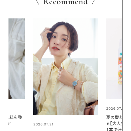
Recommend
2026.07.24
2026.06.01
夏の髪と心が瞬時にリフレッシュす
真夏に向けて
る【大人気のドライシャンプー】 この
やりジェルと
1本で汗ばむ季節も一日中心地よく
地よくうるお