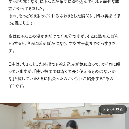
すっかり寒くなり、にゃんこが布団に潜り込んでくれる幸せな季
節がやってきました。
あの、そっと寄り添ってくれるふわりとした瞬間に、胸の奥までほ
っと温まります。
夜はにゃんこの温かさだけでも充分ですが、そこに湯たんぽを
＋αすると、さらにぽかぽかになり、すやすや朝までぐっすりで
す。
日中は、ちょっとした外出でも冷え込みが気になって、カイロに頼
っていますが、
「使い捨てではなくて長く使えるものはないか
な」と探していたときに出会ったのが、
今回ご紹介する“あの
子”です。
もっと見る
arrow_forward_ios