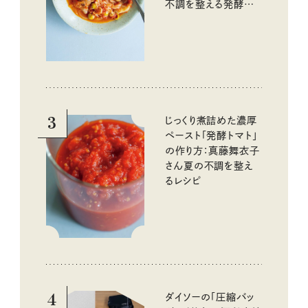
不調を整える発酵レ
シピ
3
じっくり煮詰めた濃厚
ペースト「発酵トマト」
の作り方：真藤舞衣子
さん夏の不調を整え
るレシピ
4
ダイソーの「圧縮バッ