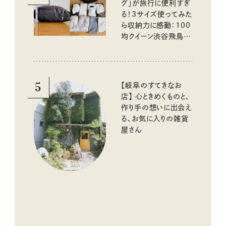
グ」が旅行に便利すぎ
る！3サイズ使ってみた
ら収納力に感動：100
均クイーン渋谷飛鳥の
『本当にいいもの』第
10回③
5
【岐阜のすてきなお
店】 心ときめくものと、
作り手の想いに出会え
る、お気に入りの雑貨
屋さん