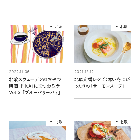
Vol.1
北欧
北欧
2022.11.06
2021.12.12
北欧スウェーデンのおやつ
北欧定番レシピ：寒い冬にぴ
時間「FIKA」にまつわる話
ったりの「サーモンスープ」
Vol.3 「ブルーベリーパイ」
北欧
北欧