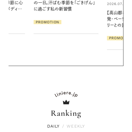
「ごきげん」
える夜の爽
2026.07.21
【高山都さんが楽しむデンマーク
PROMOTIO
発・ベーリングの腕時計】 アクセサ
リーとの重ねづけも素敵な大人の
夏スタイル３選
PROMOTION
Ranking
DAILY
/
WEEKLY