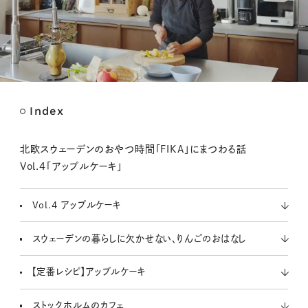
Index
M
u
t
北欧スウェーデンのおやつ時間「FIKA」にまつわる話
e
Vol.4「アップルケーキ」
Vol.4 アップルケーキ
スウェーデンの暮らしに欠かせない、りんごのおはなし
【定番レシピ】アップルケーキ
ストックホルムのカフェ