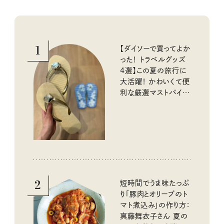
1
【ダイソーで買ってよか
った！ トラベルグッズ
4選】この夏の旅行に
大活躍！ かわいくて便
利な厳選マストバイア
イテム
2
短時間でうま味たっぷ
り「豚肉とオリーブのト
マト煮込み」の作り方：
真藤舞衣子さん 夏の