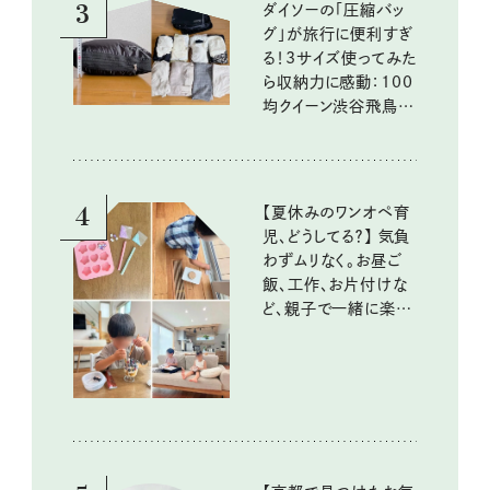
3
ダイソーの「圧縮バッ
グ」が旅行に便利すぎ
る！3サイズ使ってみた
ら収納力に感動：100
均クイーン渋谷飛鳥の
『本当にいいもの』第
10回③
4
【夏休みのワンオペ育
児、どうしてる？】 気負
わずムリなく。お昼ご
飯、工作、お片付けな
ど、親子で一緒に楽し
める工夫