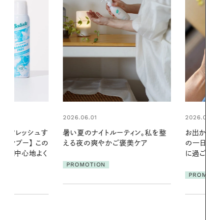
2026.06.01
2026.06.01
リフレッシュす
暑い夏のナイトルーティン。私を整
お出かけ前の
ンプー】 この
える夜の爽やかご褒美ケア
の一日。汗ば
一日中心地よく
に過ごす私
PROMOTION
PROMOTIO