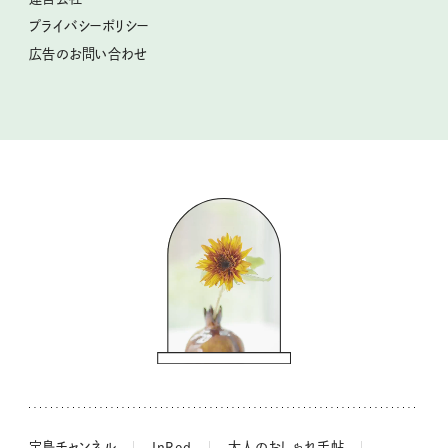
2025年下半期占い大特集
柳沢小実さんのお散歩するようなゆるり旅
プライバシーポリシー
猫と一緒に心地いい暮らし
広告のお問い合わせ
valoさんのかわいいもの探し
tsukuru & Lin. ツクルアンドリン
kippis（キッピス）
暮らしの時産テクニック
バッグの中身
コウケンテツのヒトワザ巡り
ノーラのフィンランド旅気分
街角ワンデイ
ドーナツハント
吉田羊さんの着物と12のアソビゴコロ
長谷川あかりさんの今週もお疲れ様つまみ
宝島チャンネル
InRed
大人のおしゃれ手帖