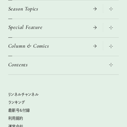
Season Topics
Special Feature
真夏のひんやりグッズ 2026
大人のリュック探し 2026SS
Column & Comics
ニトリ・イケア・無印良品で賢くおしゃれなインテリア
2026年春夏 トレンドファッションニュース
この春ほしい大人のスニーカー 2026春夏
2026年下半期占い大特集
絶品、お餅レシピ大集合！
Contents
女子旅おすすめスポット 暮らすように心地いいリンネル旅ガイ
ぐれいさん
ド
本当に使える「旅道具」
明日もいい日になりますように
幸せな老後のための リンネルマネー講座
世界のサンタさんに会って来た！
清水みさとの食いしんぼう寄り道サウナ
リンネルおしゃれファッションスナップ
私の住むまち、好きな場所。LOCAL LIFE REPORT
ときめく冬の贈りもの
クグロフの猫
リンネル暮らし部
リンネルチャンネル
リンネル 暮らしの道具大賞
クラフトビール案内
中沢元紀の板前さん入門
リンネルチャンネル
ランキング
ナチュラルメイクレッスン
母の日に贈りたい、お花モチーフのアイテム
空想喫茶トラノコクさんのあの店この店、喫茶訪問日記
おぱんつ君のわくわく楽しい一週間占い
最新号&付録
喜ばれる贈り物手帖
うちねこグランプリ2026、発表！
圷みほさんのゆるっと週末キャンプ通信
毎日が心地よくなるリンネルタロット
利用規約
2026年上半期占い大特集
豆柴・まもるくんの旅日記
運営会社