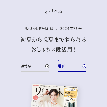
2024年
7
月号
リンネル最新号&付録
初夏から晩夏まで着られる
おしゃれ3段活用！
通常号
増刊