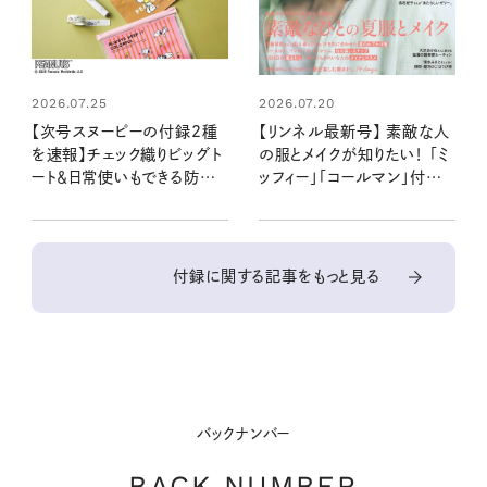
2026.07.25
2026.07.20
【次号スヌーピーの付録2種
【リンネル最新号】 素敵な人
を速報】チェック織りビッグト
の服とメイクが知りたい！ 「ミ
ート＆日常使いもできる防災5
ッフィー」「コールマン」付録と
点セット：8/20発売リンネル
注目の特集を最速レポート：
2026年10月号・10月号増
7月21日発売9月号・9月号
刊
増刊
付録に関する記事をもっと見る
バックナンバー
BACK NUMBER