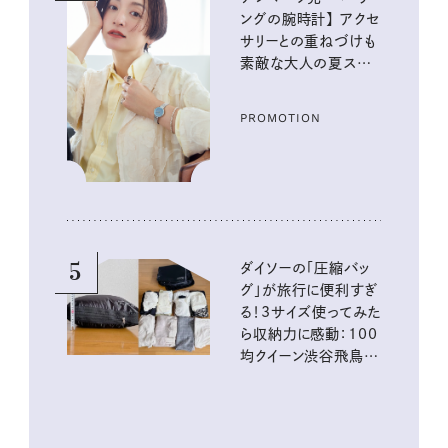
ングの腕時計】 アクセ
サリーとの重ねづけも
素敵な大人の夏スタイ
ル３選
PROMOTION
5
ダイソーの「圧縮バッ
グ」が旅行に便利すぎ
る！3サイズ使ってみた
ら収納力に感動：100
均クイーン渋谷飛鳥の
『本当にいいもの』第
10回③