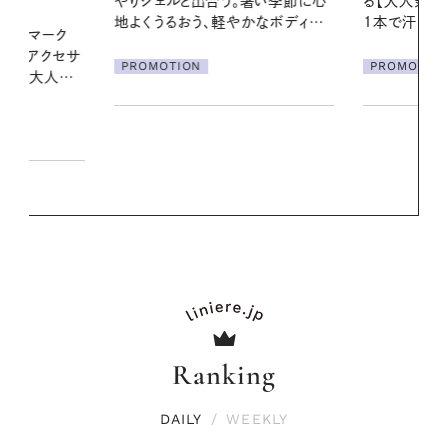
暑い季節に心
る【大人気のドライシャンプー】 この
の一日。汗ば
かなボディケ
1本で汗ばむ季節も一日中心地よく
に過ごす私
PROMOTION
PROMOTIO
Ranking
DAILY
/
WEEKLY