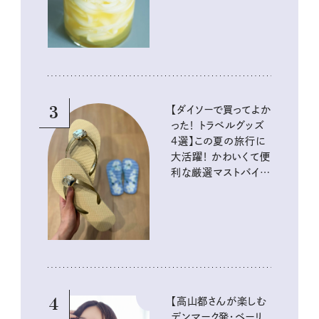
酸味の仕込みごはん
3
【ダイソーで買ってよか
った！ トラベルグッズ
4選】この夏の旅行に
大活躍！ かわいくて便
利な厳選マストバイア
イテム
4
【高山都さんが楽しむ
デンマーク発・ベーリ