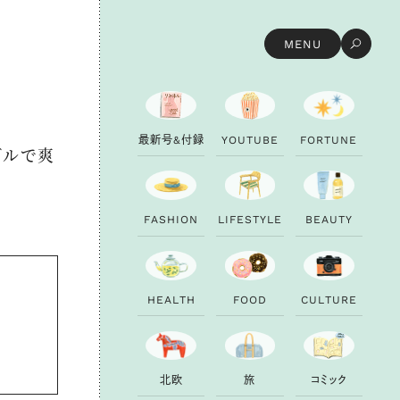
MENU
最
最
新
新
号
号
&
&
付
付
録
録
Y
Y
O
O
U
U
T
T
U
U
B
B
E
E
F
F
O
O
R
R
T
T
U
U
N
N
E
E
ダルで爽
F
F
A
A
S
S
H
H
I
I
O
O
N
N
L
L
I
I
F
F
E
E
S
S
T
T
Y
Y
L
L
E
E
B
B
E
E
A
A
U
U
T
T
Y
Y
H
H
E
E
A
A
L
L
T
T
H
H
F
F
O
O
O
O
D
D
C
C
U
U
L
L
T
T
U
U
R
R
E
E
北
北
欧
欧
旅
旅
コ
コ
ミ
ミ
ッ
ッ
ク
ク