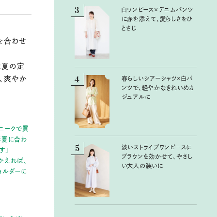
3
3
白ワンピース×デニムパンツ
白ワンピース×デニムパンツ
に赤を添えて、愛らしさをひ
に赤を添えて、愛らしさをひ
とさじ
とさじ
を合わせ
は夏の定
4
4
、爽やか
春らしいシアーシャツ×白パ
春らしいシアーシャツ×白パ
ンツで、軽やかなきれいめカ
ンツで、軽やかなきれいめカ
ジュアルに
ジュアルに
ニークで買
春夏に合わ
5
5
淡いストライプワンピースに
淡いストライプワンピースに
す」
ブラウンを効かせて、やさし
ブラウンを効かせて、やさし
かえれば、
い大人の装いに
い大人の装いに
ョルダーに