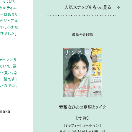
ごほうびと
人気スナップをもっと見る
人気スナップをもっと見る
カルティエ
リーはあまり
カジュアル
い、小さな
びました」
最新号＆付録
最新号＆付録
シャーマンサ
ていて、気
ート買い。な
ー製です」
いので◎。
素敵なひとの夏服とメイク
素敵なひとの夏服とメイク
naka
【付 録】
【付 録】
［ミッフィー｜コールマン］
［ミッフィー｜コールマン］
夏のおでかけがもっと楽しく！
夏のおでかけがもっと楽しく！