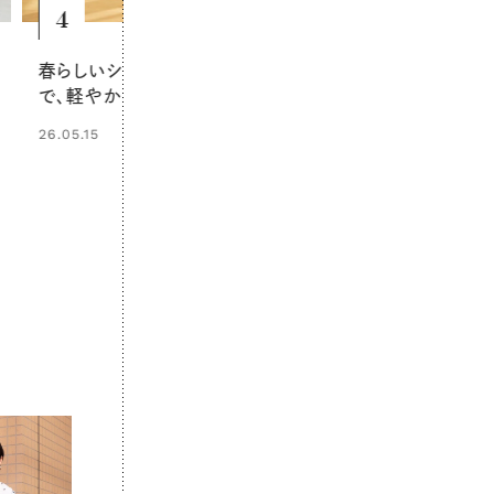
5
6
淡いストライプワンピースにブラウン
ダウンベスト×
を効かせて、やさしい大人の装いに
る、洗練され
26.05.29
26.01.10