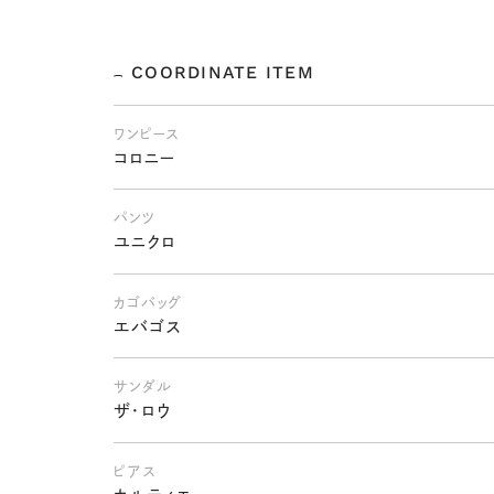
COORDINATE ITEM
ワンピース
コロニー
パンツ
ユニクロ
カゴバッグ
エバゴス
サンダル
ザ・ロウ
ピアス