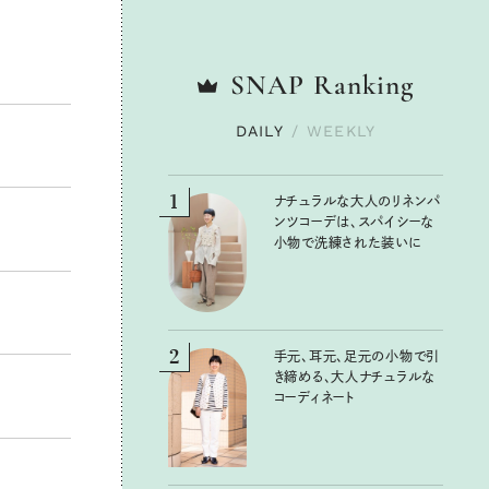
SNAP
SNAP
Ranking
Ranking
DAILY
DAILY
/
/
WEEKLY
WEEKLY
1
1
ナチュラルな大人のリネンパ
ナチュラルな大人のリネンパ
ンツコーデは、スパイシーな
ンツコーデは、スパイシーな
小物で洗練された装いに
小物で洗練された装いに
2
2
手元、耳元、足元の小物で引
手元、耳元、足元の小物で引
き締める、大人ナチュラルな
き締める、大人ナチュラルな
コーディネート
コーディネート