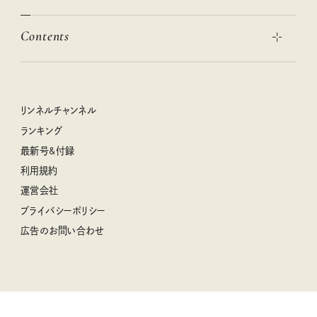
この春ほしい大人のスニーカー 2026春夏
2026年下半期占い大特集
絶品、お餅レシピ大集合！
Contents
女子旅おすすめスポット 暮らすように心地いいリンネル旅ガイ
ぐれいさん
ド
本当に使える「旅道具」
明日もいい日になりますように
幸せな老後のための リンネルマネー講座
世界のサンタさんに会って来た！
清水みさとの食いしんぼう寄り道サウナ
リンネルおしゃれファッションスナップ
私の住むまち、好きな場所。LOCAL LIFE REPORT
ときめく冬の贈りもの
クグロフの猫
リンネル暮らし部
リンネルチャンネル
リンネル 暮らしの道具大賞
クラフトビール案内
中沢元紀の板前さん入門
リンネルチャンネル
ランキング
ナチュラルメイクレッスン
母の日に贈りたい、お花モチーフのアイテム
空想喫茶トラノコクさんのあの店この店、喫茶訪問日記
おぱんつ君のわくわく楽しい一週間占い
最新号&付録
喜ばれる贈り物手帖
うちねこグランプリ2026、発表！
圷みほさんのゆるっと週末キャンプ通信
毎日が心地よくなるリンネルタロット
利用規約
2026年上半期占い大特集
豆柴・まもるくんの旅日記
運営会社
2025年下半期占い大特集
柳沢小実さんのお散歩するようなゆるり旅
プライバシーポリシー
猫と一緒に心地いい暮らし
広告のお問い合わせ
valoさんのかわいいもの探し
tsukuru & Lin. ツクルアンドリン
kippis（キッピス）
暮らしの時産テクニック