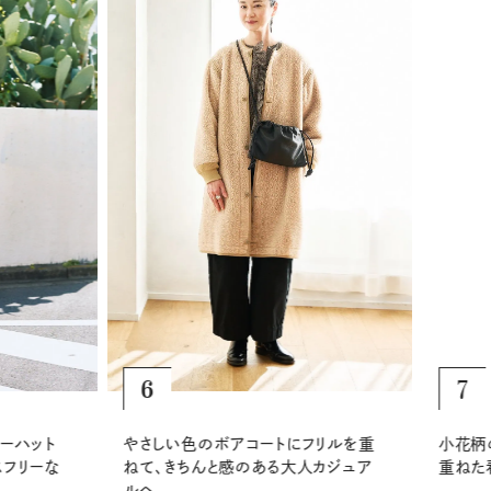
6
7
ハット
やさしい色のボアコートにフリルを重
小花柄の
フリーな
ねて、きちんと感のある大人カジュア
重ねた春
ルへ