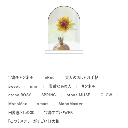
バッグの中身
コウケンテツのヒトワザ巡り
ノーラのフィンランド旅気分
街角ワンデイ
ドーナツハント
吉田羊さんの着物と12のアソビゴコロ
長谷川あかりさんの今週もお疲れ様つまみ
宝島チャンネル
InRed
大人のおしゃれ手帖
sweet
mini
素敵なあの人
リンネル
otona ROSY
SPRiNG
otona MUSE
GLOW
MonoMax
smart
MonoMaster
田舎暮らしの本
宝島すごい！WEB
『このミステリーがすごい！』大賞