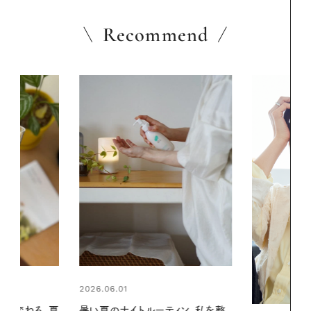
Recommend
2026.07.24
ィン。私を整
夏の髪と心が