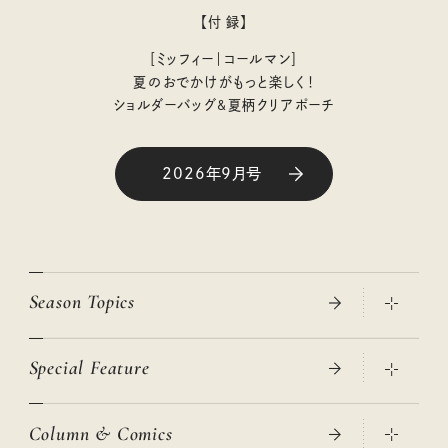
【付 録】
［ミッフィー｜コールマン］
夏のおでかけがもっと楽しく！
ショルダーバッグ&夏柄クリアポーチ
2026年9月号
Season Topics
Special Feature
真夏のひんやりグッズ 2026
大人のリュック探し 2026SS
Column & Comics
ニトリ・イケア・無印良品で賢くおしゃれなインテリア
2026年春夏 トレンドファッションニュース