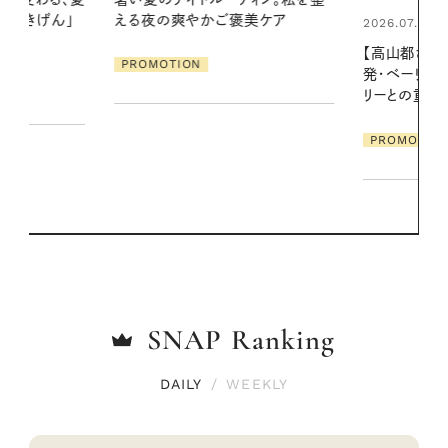
美ケア
る【大人気の
2026.07.21
1本で汗ばむ
【高山都さんが楽しむデンマーク
発・ベーリングの腕時計】 アクセサ
PROMOTIO
リーとの重ねづけも素敵な大人の
夏スタイル３選
PROMOTION
SNAP
Ranking
DAILY
/
WEEKLY