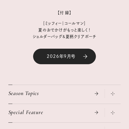
【付 録】
［ミッフィー｜コールマン］
夏のおでかけがもっと楽しく！
ショルダーバッグ&夏柄クリアポーチ
2026年9月号
Season Topics
Special Feature
真夏のひんやりグッズ 2026
大人のリュック探し 2026SS