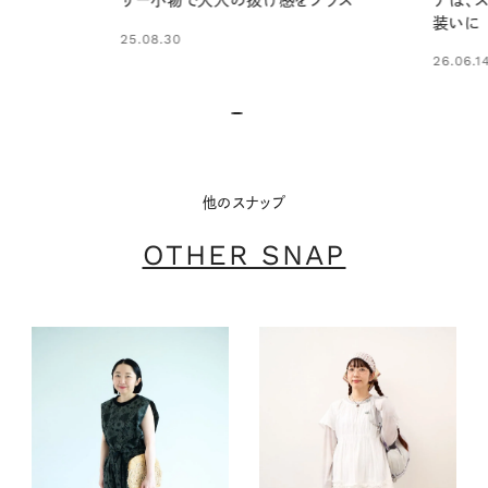
デは、ス
ザー小物で大人の抜け感をプラス
装いに
25.08.30
26.06.14
他のスナップ
OTHER SNAP