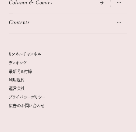
Column & Comics
ニトリ・イケア・無印良品で賢くおしゃれなインテリア
2026年春夏 トレンドファッションニュース
この春ほしい大人のスニーカー 2026春夏
2026年下半期占い大特集
絶品、お餅レシピ大集合！
Contents
女子旅おすすめスポット 暮らすように心地いいリンネル旅ガイ
ぐれいさん
ド
本当に使える「旅道具」
明日もいい日になりますように
幸せな老後のための リンネルマネー講座
世界のサンタさんに会って来た！
清水みさとの食いしんぼう寄り道サウナ
リンネルおしゃれファッションスナップ
私の住むまち、好きな場所。LOCAL LIFE REPORT
ときめく冬の贈りもの
クグロフの猫
リンネル暮らし部
リンネルチャンネル
リンネル 暮らしの道具大賞
クラフトビール案内
中沢元紀の板前さん入門
リンネルチャンネル
ランキング
ナチュラルメイクレッスン
母の日に贈りたい、お花モチーフのアイテム
空想喫茶トラノコクさんのあの店この店、喫茶訪問日記
おぱんつ君のわくわく楽しい一週間占い
最新号&付録
喜ばれる贈り物手帖
うちねこグランプリ2026、発表！
圷みほさんのゆるっと週末キャンプ通信
毎日が心地よくなるリンネルタロット
利用規約
2026年上半期占い大特集
豆柴・まもるくんの旅日記
運営会社
2025年下半期占い大特集
柳沢小実さんのお散歩するようなゆるり旅
プライバシーポリシー
猫と一緒に心地いい暮らし
広告のお問い合わせ
valoさんのかわいいもの探し
tsukuru & Lin. ツクルアンドリン
kippis（キッピス）
暮らしの時産テクニック