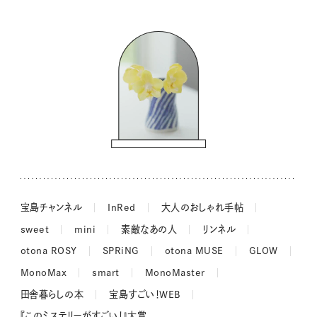
バッグの中身
コウケンテツのヒトワザ巡り
ノーラのフィンランド旅気分
街角ワンデイ
ドーナツハント
吉田羊さんの着物と12のアソビゴコロ
長谷川あかりさんの今週もお疲れ様つまみ
宝島チャンネル
InRed
大人のおしゃれ手帖
sweet
mini
素敵なあの人
リンネル
otona ROSY
SPRiNG
otona MUSE
GLOW
MonoMax
smart
MonoMaster
田舎暮らしの本
宝島すごい！WEB
『このミステリーがすごい！』大賞