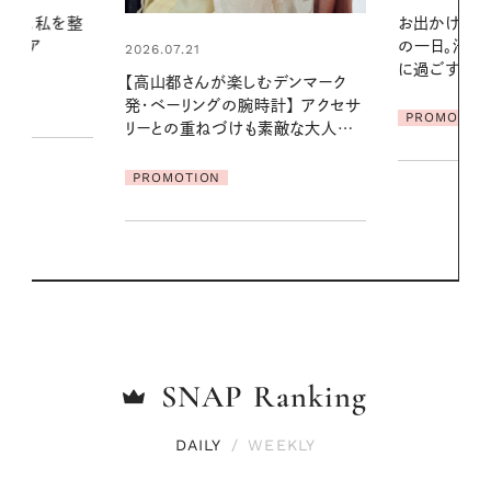
お出かけ前のひと手間で変わる、夏
真夏に向けて
の一日。汗ばむ季節を「ごきげん」
やりジェルと
に過ごす私の新習慣
地よくうるお
デンマーク
ア
クセサ
PROMOTION
PROMOTIO
素敵な大人の
SNAP
Ranking
DAILY
/
WEEKLY